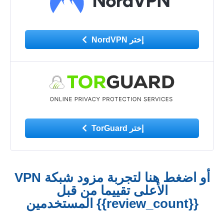
إختر NordVPN
إختر TorGuard
أو اضغط هنا لتجربة مزود شبكة VPN
الأعلى تقييما من قبل
{{review_count}} المستخدمين