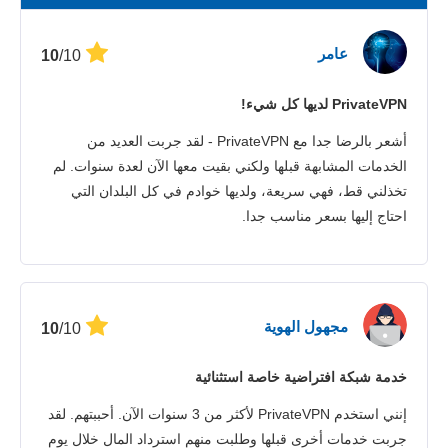
السرعة
عامر
/10
10
بث المحتوى
PrivateVPN لديها كل شيء!
الأمان
أشعر بالرضا جدا مع PrivateVPN - لقد جربت العديد من
خدمة الزبائن
الخدمات المشابهة قبلها ولكني بقيت معها الآن لعدة سنوات. لم
تخذلني قط، فهي سريعة، ولديها خوادم في كل البلدان التي
احتاج إليها بسعر مناسب جدا.
مجهول الهوية
/10
10
خدمة شبكة افتراضية خاصة استثنائية
إنني استخدم PrivateVPN لأكثر من 3 سنوات الآن. أحببتهم. لقد
جربت خدمات أخرى قبلها وطلبت منهم استرداد المال خلال يوم