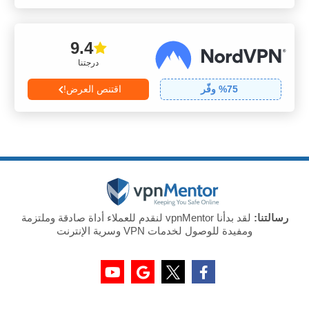
9.4
درجتنا
75
% وفّر
اقتنص العرض!
رسالتنا:
لقد بدأنا vpnMentor لنقدم للعملاء أداة صادقة وملتزمة
ومفيدة للوصول لخدمات VPN وسرية الإنترنت