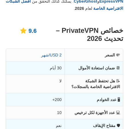
ExpressVPN
و
CyberGhost
. يمكنك كذلك التحقق من
أفضل الشبكات
المصداقية والدعم
9.2
الافتراضية الخاصة
لعام
2026
.
خصائص PrivateVPN –
9.6
تحديث 2026
💸
السعر
2 USD/شهر
📆
ضمان استعادة الأموال
30 أيام
📝
هل تحتفظ الشبكة
لا
الافتراضية الخاصة بالسجلات؟
🖥
عدد الخوادم
200+
💻
عدد الأجهزة لكل ترخيص
10
🛡
مفتاح الإيقاف
نعم