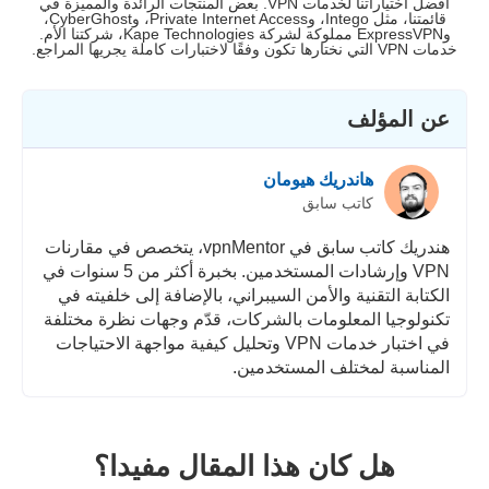
أفضل اختياراتنا لخدمات VPN. بعض المنتجات الرائدة والمميزة في
قائمتنا، مثل Intego، وPrivate Internet Access، وCyberGhost،
وExpressVPN مملوكة لشركة Kape Technologies، شركتنا الأم.
خدمات VPN التي نختارها تكون وفقًا لاختبارات كاملة يجريها المراجع.
عن المؤلف
هاندريك هيومان
كاتب سابق
هندريك كاتب سابق في vpnMentor، يتخصص في مقارنات
VPN وإرشادات المستخدمين. بخبرة أكثر من 5 سنوات في
الكتابة التقنية والأمن السيبراني، بالإضافة إلى خلفيته في
تكنولوجيا المعلومات بالشركات، قدّم وجهات نظرة مختلفة
في اختبار خدمات VPN وتحليل كيفية مواجهة الاحتياجات
المناسبة لمختلف المستخدمين.
هل كان هذا المقال مفيدا؟