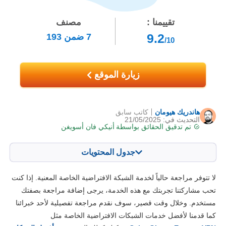
تقييمنا :
مصنف
9.2
7
ضمن
193
/10
زيارة الموقع
هاندريك هيومان
كاتب سابق
التحديث في: 21/05/2025
تم تدقيق الحقائق بواسطة
أنيكي فان أسويغن
جدول المحتويات
المحتويات:
درجتنا:
لا تتوفر مراجعة حالياً لخدمة الشبكة الافتراضية الخاصة المعنية. إذا كنت
الخصائص الرئيسية
9.6
تحب مشاركتنا تجربتك مع هذه الخدمة، يرجى إضافة مراجعة بصفتك
مستخدم. وخلال وقت قصير، سوف نقدم مراجعة تفصيلية لأحد خبرائنا
التثبيت والتطبيقات
8.8
كما قدمنا لأفضل خدمات الشبكات الافتراضية الخاصة مثل
الأسعار
9.2