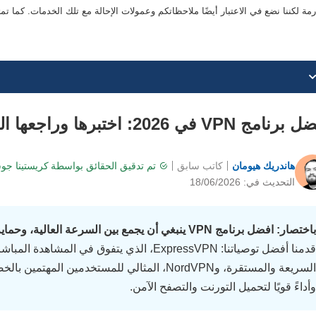
ة لكننا نضع في الاعتبار أيضًا ملاحظاتكم وعمولات الإحالة مع تلك الخدمات. كما ت
امج VPN في 2026: اختبرها وراجعها الخبراء
هاندريك هيومان
كاتب سابق
تم تدقيق الحقائق بواسطة
كريستينا جو
التحديث في: 18/06/2026
باختصار: افضل برنامج VPN ينبغي أن يجمع بين السرعة العالية، وحماية الخصوصية القوية، والأداء المستقر.
قدمنا أفضل توصياتنا: ExpressVPN، الذي يتفوق في
السريعة والمستقرة، وNordVPN، المثالي للمستخدمي
وأداءً قويًا لتحميل التورنت والتصفح الآمن.