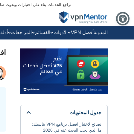
نراجع الخدمات بناء على اختبارات وبحوث صارم
المدونة
أفضل VPN
الأدوات
القسائم
المراجعات
أدلة
افضل برن
جدول المحتويات
نصائح لاختيار افضل برنامج VPN يناسبك:
ما الذي يجب البحث عنه في 2026