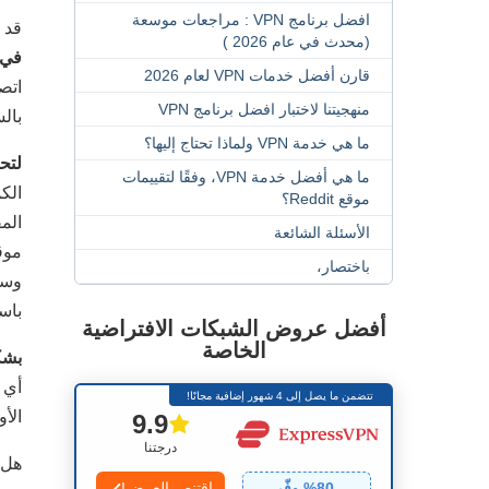
افضل برنامج VPN : مراجعات موسعة
قد يكو
(محدث في عام 2026 )
في 
قارن أفضل خدمات VPN لعام 2026
منهجيتنا لاختبار افضل برنامج VPN
بال
ما هي خدمة VPN ولماذا تحتاج إليها؟
لتحديد أفض
ما هي أفضل خدمة VPN، وفقًا لتقييمات
الك
موقع Reddit؟
الم
الأسئلة الشائعة
باختصار،
باس
أفضل عروض الشبكات الافتراضية
الخاصة
بشك
أي 
تتضمن ما يصل إلى 4 شهور إضافية مجانًا!
الأ
9.9
درجتنا
هل 
80
% وفّر
اقتنص العرض!