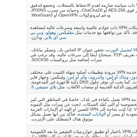
اختر شبكة VPN ذات سياسة صارمة لعدم الاحتفاظ بالسجلات، وتخضع لتدقيق
مستقل، وتشفير قوي AES-256 أو ChaCha20، وحماية من تسرب IP/DNS،
ودعم لبروتوكولات OpenVPN أو WireGuard.
ابحث عن شبكات VPN ذات خوادم عالمية واسعة وسرعات عالية لمشاهدة
قة. تأكد من توافقها مع خدمات مثل
نتفليكس،
وهولو،
وبي بي
سي آي بلاير،
ودازن.
 التورنت
تخفي عنوان IP الخاص بك، وتشفّر بياناتك،
وتوفر ملفات تعريف P2P. ستحتاج أيضًا إلى سرعات عالية، وقد ترغب في
ميزات إضافية مثل بروكسيات SOCKS5.
تأكد من أن خدمة VPN مزودة بتطبيقات أصلية سهلة التثبيت على مختلف
دوز،
وماك أو إس،
وأندرويد،
وآي أو إس،
ولينكس، وجهاز فاير
ستيك، والمتصفحات. كما يجب أن توفر حلول DNS ذكية للأجهزة غير المدعومة،
لفزيون الذكية القديمة أو منصات الألعاب، مثل
بلاي ستيشن 5.
تأكد من أن خدمة VPN تعمل بكفاءة في بلدك، خاصةً في المناطق التي تُثير
صوصية أو التي تُقيّد الشبكات. ابحث عن ميزات مثل التمويه
لإخفاء بيانات VPN. إذا كنت بحاجة إلى VPN للصين أو الهند أو الإمارات العربية
سعودية أو مصر أو
الولايات المتحدة،
فتأكد من أنها تعمل بشكل
موثوق هناك لأنشطتك على الإنترنت.
بدأت أفضل شبكات VPN باختبار أو تطبيق خوارزميات التشفير ما بعد الكمومية
(مثل Kyber). ورغم أنها لم تنتشر على نطاق واسع بعد، إلا أن شبكات VPN مثل