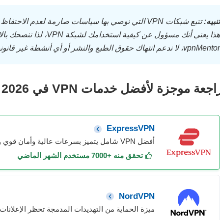
تنبيه:
تتبع شبكات VPN التي نوصي بها سياسات صارمة لعدم 
هذا يعني أنك مسؤول عن كيفية
vpnMentor، لا ندعم انتهاك حقوق الطبع والنشر أو أي أنشطة غير قانونية أخرى.
جعة موجزة لأفضل خدمات VPN في 2026
ExpressVPN
أفضل VPN شامل يتميز بسرعات عالية وأمان قوي وقدرات بث ممتازة.
تحقق منه +7000 مستخدم الشهر الماضي
NordVPN
ميزة الحماية من التهديدات المدمجة تحظر الإعلانات و