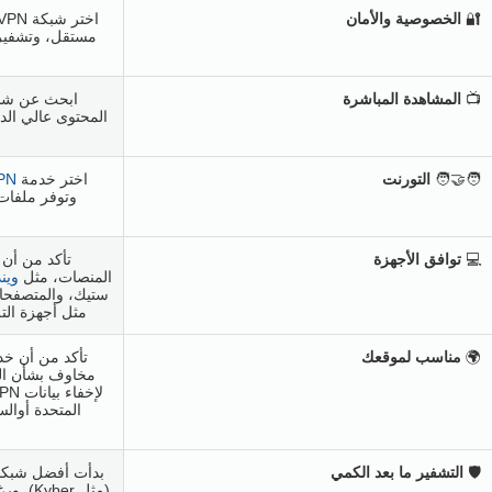
🔐
الخصوصية والأمان
📺
المشاهدة المباشرة
المحتوى عالي الد
🧑‍🤝‍🧑
التورنت
اختر خدمة
VPN لتحميل
💻
توافق الأجهزة
المنصات، مثل
وين
مثل أجهزة الت
🌍
مناسب لموقعك
مخاوف بشأن الخ
المتحدة أوال
🛡️
التشفير ما بعد الكمي