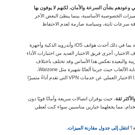
ي وعودهم بشأن السرعة والأمان، لكنهم لا يوفون بها
يزات الخصوصية الأساسية، بينما يبطئ البعض الآخر
 في المناطق المحظورة. يجب أن توفر خدمة VPN الموثوقة سرعات ثابتة، وسياسة صارمة لعدم الاحتفاظ
بما في ذلك أحدث هواتف iOS وأندرويد الذكية وأجهزة
اختبار، أجرى فريق الاختبار العديد من اختبارات الأداء
لقريبة والبعيدة تعكس هذا الأساس وقد تختلف باختلاف
موقعك. شمل تقييمنا أداء المشاهدة المباشرة على منصات متنوعة، واستجابة الألعاب حيث جربنا ألعابًا شهيرة مثل Warzone،
وسرعات التورنت، وسهولة الاستخدام على الشبكات ذات القيود. كشف هذا الاختبار العملي عن خدمات VPN التي تقدم أداءً متميزًا
الأكثر ثقة
، حيث يوفران اتصالات سريعة وأمانًا قويًا دون
ستخدام، مما يجعلهما خيارين مناسبين سواء كنت تُعطي
ة؟
انتقل إلى جدول مقارنة الميزات.