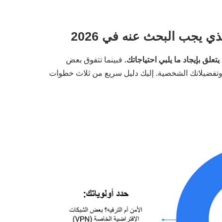
فبينما تتفوق بعض
د اختيار أفضل VPN لك على استخدامك وتفضيلاتك الشخصية. إليك دليل سريع من ثلاث خطوات