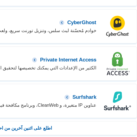
CyberGhost
خوادم مُحسّنة لبث سلس، وتنزيل تورنت سريع، ولعب
Private Internet Access
الكثير من الإعدادات التي يمكنك تخصيصها لتحقيق ال
Surfshark
عناوين IP متغيرة، و CleanWeb، وبرنامج مكافحة فيروسات مدمج، والمزيد لحماية اتصالك.
اطلع على اثنين آخرين من احسن