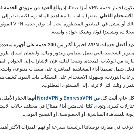
ن اختيار خدمة VPN أمرًا صعبًا، إذ
يبالغ العديد من مزودي الخدمة ف
الاستخدام الفعلي.
بعضها مناسب للمشاهدة المباشرة، لكنه يفتقر إلى م
اتصالك أو يفشل
سجلات، وتشفيرًا قويًا، وشبكة خوادم واسعة.
ل خدمات VPN، اختبرنا أكثر من 300 خدمة على أجهزة متعددة،
مبيوتر الشخصية التي تعمل بنظامي ويندوز وماك. ولضمان اتساق ظروف ال
قارنة من الولايات المتحدة. ونتيجةً لذلك، فإن الإشارات إلى الخوادم ا
تمرار وتلك التي لا ترقى إلى المستوى المطلوب.
ل عام، أثبت كل
من ExpressVPN
و
NordVPN
أنهما الخيار الأمثل و
تنازلات كبيرة. وتؤدي كلتا الخدمتين أداءً ممتازًا في مختلف حالات الا
ولوية للمشاهدة المباشرة، أو الخصوصية، أو التصفح اليومي.
ترغب في مقارنة توصياتنا الرئيسية بسرعة أو فهم الميزات الأكثر أهمي