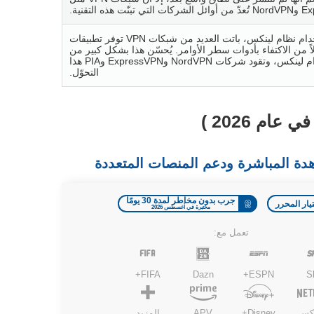
ّت هذه التقنية.
مع تزايد استخدام نظام لينكس، باتت العديد من شبكات VPN توفر تطبيقات
اً من الاكتفاء بأدوات سطر الأوامر. يُحسّن هذا بشكل كبير من
سهولة استخدام لينكس، وتقود شركات NordVPN وExpressVPN وPIA هذا
التحوّل.
جرب بدون مخاطر لمدة 30 يومًا
يار المحرر
مختبرة في أغسطس 2026
تعمل مع:
FIFA+
Dazn
ESPN+
S
يكس
Disney+
APV
المزيد