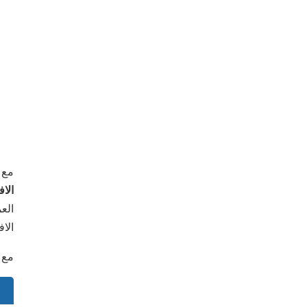
مع 
الافتر
الع
الا
مع أ