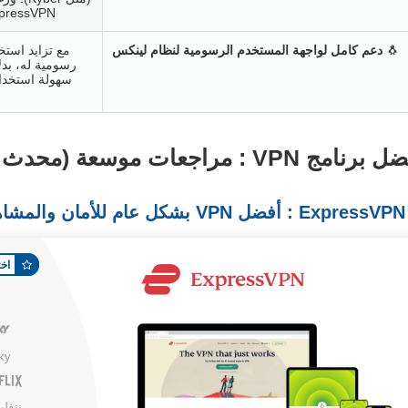
ExpressVPN وNordVPN تُعدّ من أوائل الشركات التي تبن
🐧
دعم كامل لواجهة المستخدم الرسومية لنظام لينكس
رسومية له، بدل
امج VPN : مراجعات موسعة (محدث في عام 2026 )
اخت
ky
نتفل