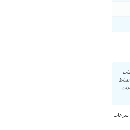
صات
اسة صارمة لعدم الاحتفاظ
ادات
بالرغم من عدم امتلاك خوادم محسنة لبث المحتوى، يوفر بروتوكولها الخاص NordLynx سرعات