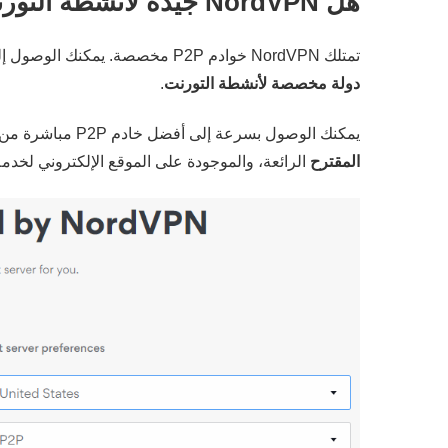
هل NordVPN جيدة لأنشطة التورنت؟
تمتلك NordVPN خوادم P2P مخصصة. يمكنك الوصول إليها بسهولة من الشريط الجانبي في التطبيق. وهناك
دولة مخصصة لأنشطة التورنت
.
يمكنك الوصول بسرعة إلى أفضل خادم P2P مباشرة من واجهة الشبكة الافتراضية الخاصة، ولكن يمكنك أيضاً استخدام
المقترح
الرائعة، والموجودة على الموقع الإلكتروني لخدمة NordVPN