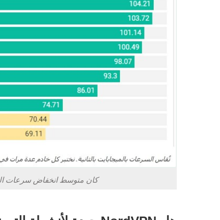
كان متوسط انخفاض سرعات التنزيل 4% مع الخوادم القريبة و22% مع الخ