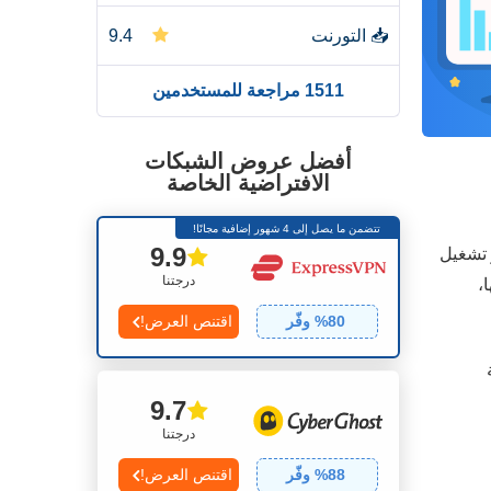
📥
التورنت
9.4
1511 مراجعة للمستخدمين
👌
التثبيت والتطبيقات
9.5
💰
الأسعار
7.5
أفضل عروض الشبكات
الافتراضية الخاصة
👨🏼‍🔧
المصداقية والدعم
9.5
تتضمن ما يصل إلى 4 شهور إضافية مجانًا!
9.9
 تشغيل
درجتنا
،
80
% وفّر
اقتنص العرض!
9.7
درجتنا
88
% وفّر
اقتنص العرض!