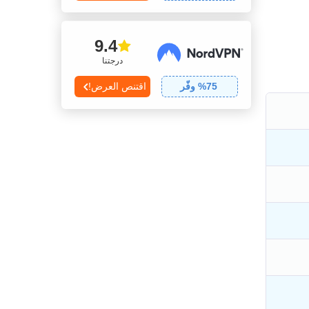
9.4
درجتنا
75
% وفّر
اقتنص العرض!