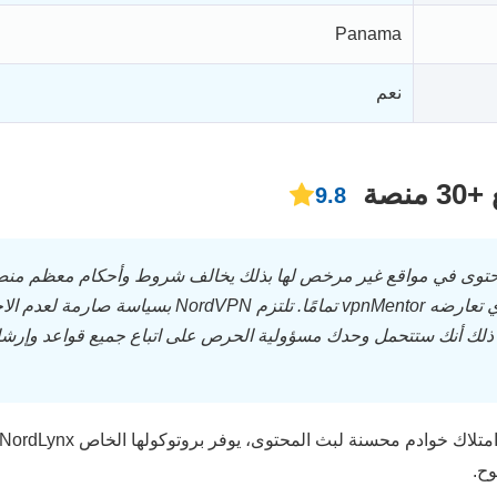
Panama
نعم
صة
9.8
محتوى في مواقع غير مرخص لها بذلك يخالف شروط وأحكام معظم من
ث المحتوى، وقد يعد انتهاكًا لحقوق النشر — الأمر الذي تعارضه vpnMentor تمامًا. تلتزم NordVPN بسي
ني ذلك أنك ستتحمل وحدك مسؤولية الحرص على اتباع جميع قواعد وإرش
وح.