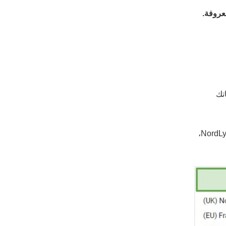
تك
قسنا سرعات NordVPN’s على مدار عدة أشهر من نفس الموقع في بريطانيا. أجريت جميع الاختبارات باستخدام البروتوكول NordLynx،