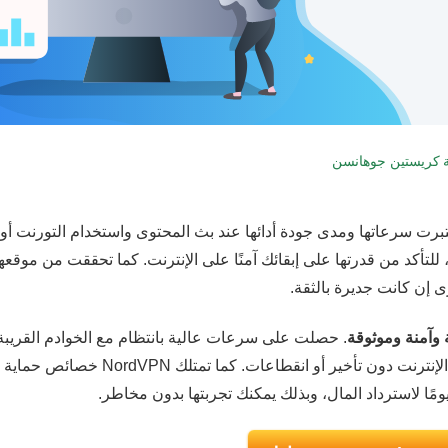
كريستين جوهانسن
تبرت سرعاتها ومدى جودة أدائها عند بث المحتوى واستخدام التورنت أو
لتأكد من قدرتها على إبقائك آمنًا على الإنترنت. كما تحققت من موقعها
 إن كانت جديرة بالثقة.
. حصلت على سرعات عالية بانتظام مع الخوادم القريبة
والبعيدة، لذا تمكنت من الاستمتاع بمختلف الأنشطة على الإنترنت دون تأخير أو انقطاعات. كما تمتلك NordVPN خصائص حماية