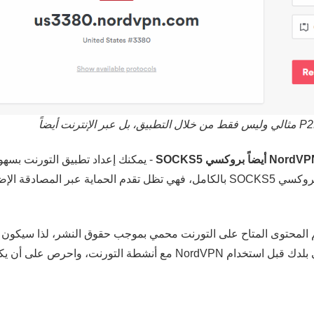
- يمكنك إعداد تطبيق التورنت بسهو
والاستمتاع بسرعات أعلى. وعلى الرغم من عدم تشفير بروكسي SOCKS5 بالكامل، فهي تظل تقدم الحماية عبر المصادق
المحتوى المتاح على التورنت محمي بموجب حقوق النشر، لذا سيكون ت
غير قانوني. ينبغي أن تتحقق دومًا من القوانين واللوائح في بلدك قبل استخدام NordVPN مع أنشطة التورنت، واحرص عل