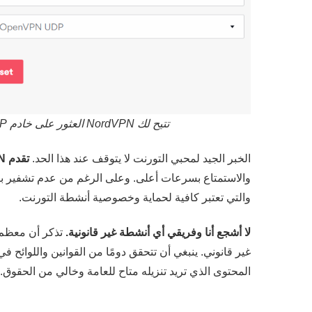
تتيح لك NordVPN العثور على خادم P2P مثالي وليس فقط من خلال التطبيق، بل عبر الإنترنت أيضاً
الخبر الجيد لمحبي التورنت لا يتوقف عند هذا الحد.
تقدم NordVPN أيضاً بروكسي SOCKS5
والتي تعتبر كافية لحماية وخصوصية أنشطة التورنت.
لا أشجع أنا وفريقي أي أنشطة غير قانونية.
تذكر أن معظم 
المحتوى الذي تريد تنزيله متاح للعامة وخالي من الحقوق.