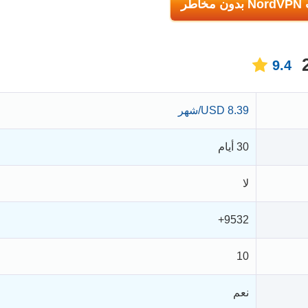
خاطر
9.4
8.39 USD/شهر
30 أيام
لا
9532+
10
نعم