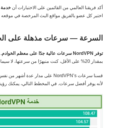
أكد فريقنا العالمي من القائمين على الاختبارات أن
خدمة NordVPN توفر اتصالات انسيابية وموثوقة للعديد من منصات البث المعرو
اختبر كل عضو بالفريق مواقع البث المرخصة في موقعه ا
السرعة — سرعات مذهلة على الخوا
توفر NordVPN سرعات عالية جدًا على معظم الخوادم.
ب
بمقدار 20% على الأقل، كنت منبهرًا من سرعتها، لا سيما مع بعض الخوادم البعيدة.
لأنه يوفر أفضل سرعات. في المخطط التالي، يمكنك رؤ