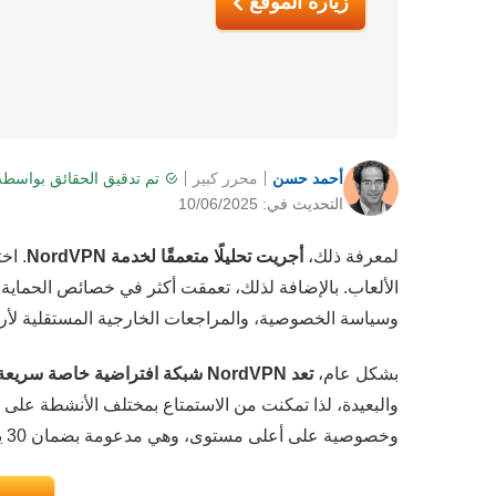
زيارة الموقع
أحمد حسن
محرر كبير
تم تدقيق الحقائق بواسطة
التحديث في: 10/06/2025
لمعرفة ذلك،
أجريت تحليلًا متعمقًا لخدمة NordVPN
. اخ
الألعاب. بالإضافة لذلك، تعمقت أكثر في خصائص الحماية، ل
وسياسة الخصوصية، والمراجعات الخارجية المستقلية لأرى
بشكل عام،
تعد NordVPN شبكة افتراضية خاصة سريعة وآمنة وموثوقة
وخصوصية على أعلى مستوى، وهي مدعومة بضمان 30 يومًا لاسترداد المال، وبذلك يمكنك تجربتها بدون مخاطر.