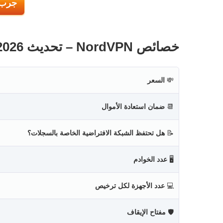
جرب NordVPN بدون م
خصائص NordVPN – تحديث 2026
💸
السعر
📆
ضمان استعادة الأموال
📝
هل تحتفظ الشبكة الافتراضية الخاصة بالسجلات؟
🖥
عدد الخوادم
💻
عدد الأجهزة لكل ترخيص
🛡
مفتاح الإيقاف