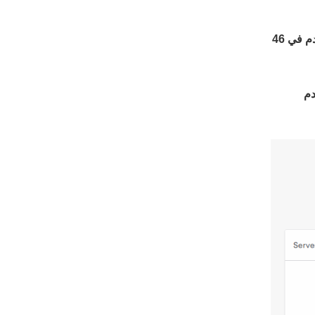
أكثر من 4,600 خادم في 46
دم