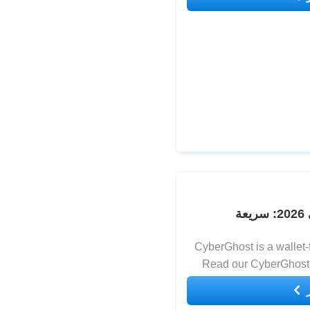
مراجعة CyberGhost VPN في 2026: سريعة
CyberGhost is a wallet-
Read our CyberGhost r
stre