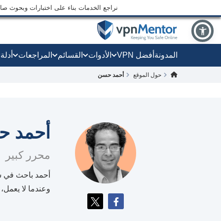
نراجع الخدمات بناء على اختبارات وبحوث صارم
المدونة
أفضل VPN
الأدوات
القسائم
المراجعات
أدلة
حول الموقع
أحمد حسن
أحمد ح
محرر كبير
أحمد باحث في شؤو
وعندما لا يعمل،