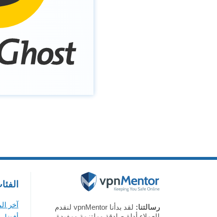
الفئا
آخر ال
رسالتنا:
لقد بدأنا vpnMentor لنقدم
للعملاء أداة صادقة وملتزمة ومفيدة
أفضل VPN لأجهزة ويندوز