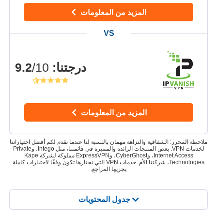
المزيد من المعلومات
درجتنا
:
9.2
/10
المزيد من المعلومات
ملاحظة المحرر: الشفافية والنزاهة مهمان بالنسبة لنا عندما نقدم لكم أفضل اختياراتنا
لخدمات VPN. بعض المنتجات الرائدة والمميزة في قائمتنا، مثل Intego، وPrivate
Internet Access، وCyberGhost، وExpressVPN مملوكة لشركة Kape
Technologies، شركتنا الأم. خدمات VPN التي نختارها تكون وفقًا لاختبارات كاملة
يجريها المراجع.
جدول المحتويات