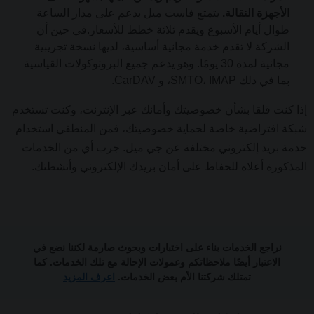
الأجهزة النقالة.
يتمتع فاست ميل بدعم على مدار الساعة
طوال أيام الأسبوع ويقدم ثلاثة خطط للأسعار.في حين أن
الشركة لا تقدم خدمة مجانية أساسية، لديها نسخة تجريبية
مجانية لمدة 30 يومًا. وهو يدعم جميع البروتوكولات القياسية
بما في ذلك SMTO، IMAP، و CarDAV.
إذا كنت قلقا بشأن خصوصيتك وأمانك عبر الإنترنت، وكنت تستخدم
شبكة افتراضية خاصة لحماية خصوصيتك، فمن المنطقي استخدام
خدمة بريد إلكتروني مختلفة عن جي ميل. جرب أي من الخدمات
المذكورة أعلاه للحفاظ على أمان بريدك الإلكتروني وأنشطتك.
نراجع الخدمات بناء على اختبارات وبحوث صارمة لكننا نضع في
الاعتبار أيضًا ملاحظاتكم وعمولات الإحالة مع تلك الخدمات. كما
تمتلك شركتنا الأم بعض الخدمات.
اعرف المزيد