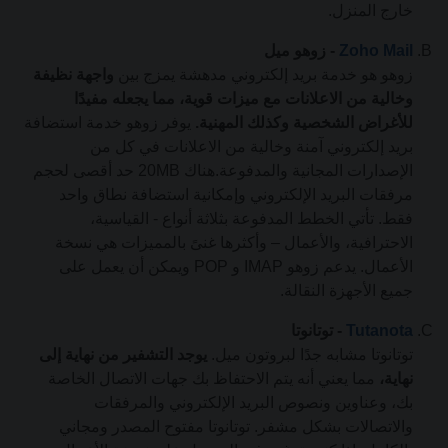
خارج المنزل.
Zoho Mail
- زوهو ميل
زوهو هو خدمة بريد إلكتروني مدهشة يمزج بين
واجهة نظيفة
وخالية من الاعلانات مع ميزات قوية، مما يجعله مفيدًا
للأغراض الشخصية وكذلك المهنية.
يوفر زوهو خدمة استضافة
بريد إلكتروني آمنة وخالية من الاعلانات في كل من
الإصدارات المجانية والمدفوعة.هناك 20MB حد أقصى لحجم
مرفقات البريد الإلكتروني وإمكانية استضافة نطاق واحد
فقط. تأتي الخطط المدفوعة بثلاثة أنواع - القياسية،
الاحترافية، والأعمال – وأكثرها غنىً بالمميزات هي نسخة
الأعمال. يدعم زوهو IMAP و POP ويمكن أن يعمل على
جميع الأجهزة النقالة.
Tutanota
- توتانوتا
توتانوتا مشابه جدًا لبروتون ميل.
يوجد التشفير من نهاية إلى
نهاية،
مما يعني أنه يتم الاحتفاظ بك جهات الاتصال الخاصة
بك، وعناوين ونصوص البريد الإلكتروني والمرفقات
والاتصالات بشكل مشفر. توتانوتا مفتوح المصدر ومجاني