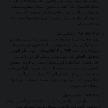
بالكامل. إذا كنت ترغب في الحصول على نسخة الأعمال،
يمكنك الحصول على حساب مدفوع بأسعار معقولة. يمكنك
الوصول إلى البريد الوارد باستخدام أي متصفح على جهاز
كمبيوتر أو جهاز محمول. يحتوي على واجهة سهلة وبسيطة
جدًا للاستخدام.
Yandex Mail
- ياندكس ميل
يتميز بواجهة كبيرة وتطبيق غني بالمميزات، ياندكس هو بديل
آخر رائع لجي ميل.
حيث يوفر مساحة تخزين غير محدودة
بالإضافة إلى دعم POP و IMAP ويمكنك تثبيته على الجهاز
المحمول الخاص بك.
فهو مجاني ويمكن الوصول إليه من
خلال اتصال SSL/TLS آمن. تتوفر اختصارات لوحة المفاتيح
لتسهيل عمله ويمكنك جدولة الرسائل ليتم إرسالها في وقت
لاحق. يمكنك إرفاق ما يصل إلى 30 ميغابايت من البريد
الإلكتروني. كما يأتي مع عارض للمستندات يمكنك من فتح
الملفات في البريد.
Fast Mail
- فاست ميل
فاست ميل هو وسيلة سريعة وسهلة للبقاء على اتصال -
يوفر
المزامنة للاتصالات والتقويم ويمكن تثبيتها بسهولة على