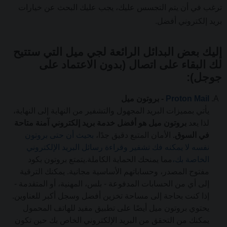
ترغب في أن يتم التجسس عليك، يجب عليك البحث عن خيارات
بريد إلكتروني أفضل.
إليك بعض البدائل الرائعة لجي ميل التي ستتيح
لك البقاء على اتصال (بدون الاعتماد على
جوجل):
Proton Mail
- بروتون ميل
يأتي بمميزات البريد المجهول والتشفير من النهاية إلى النهاية،
لذا يعد
بروتون ميل هو أفضل خدمة بريد إلكتروني آمنة متاحة
في السوق.
الأمان المتبع دقيق جدًا،
بحيث أن حتى بروتون
نفسه لا يمكنه فك تشفير وقراءة رسائل البريد الإلكتروني
الخاصة بك،
مما يمنحك الحماية الكاملة.يتمتع بروتون بكود
مفتوح المصدر، وحساباتهم الأساسية مجانية. يمكنك الترقية
إلى أي من الحسابات المدفوعة - بلس، المهنية، أو المتقدمة -
إذا كنت بحاجة إلى مساحة تخزين أفضل وسجل أكبر للعناوين.
يحتوي بروتون ميل أيضًا على تطبيق مفيد للهاتف المحمول
يمكنك من التحقق من البريد الإلكتروني الخاص بك حين تكون