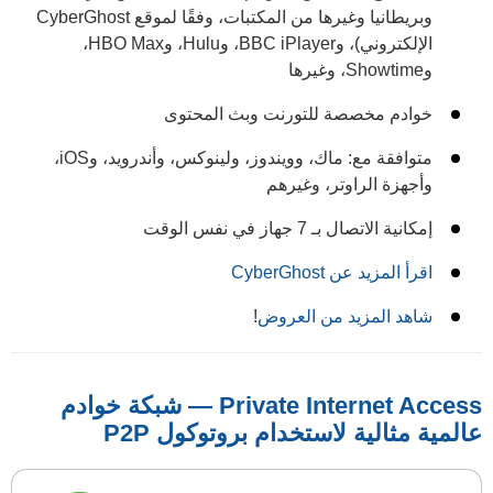
وبريطانيا وغيرها من المكتبات، وفقًا لموقع CyberGhost
الإلكتروني)، وBBC iPlayer، وHulu، وHBO Max،
وShowtime، وغيرها
خوادم مخصصة للتورنت وبث المحتوى
متوافقة مع: ماك، وويندوز، ولينوكس، وأندرويد، وiOS،
وأجهزة الراوتر، وغيرهم
إمكانية الاتصال بـ 7 جهاز في نفس الوقت
اقرأ المزيد عن CyberGhost
شاهد المزيد من العروض
!
Private Internet Access — شبكة خوادم
عالمية مثالية لاستخدام بروتوكول P2P