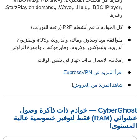
وBBC iPlayer، وHulu، وWavo، وStarzPlay on demand،
وغيرها
كل الخوادم تدعم أنشطة P2P (رائعة للتورنت)
متوافقة مع: ويندوز، وماك، وأندرويد، وiOS، وتلفزيون
أندرويد، ولينوكس، وكروم، وفايرفوكس، وأجهزة الراوتر
إمكانية الاتصال بـ 14 جهاز في نفس الوقت
اقرأ المزيد عن ExpressVPN
شاهد المزيد من العروض
!
CyberGhost — خوادم ذات ذاكرة وصول
عشوائي (RAM) فقط لتوفير خصوصية عالية
المستوى!