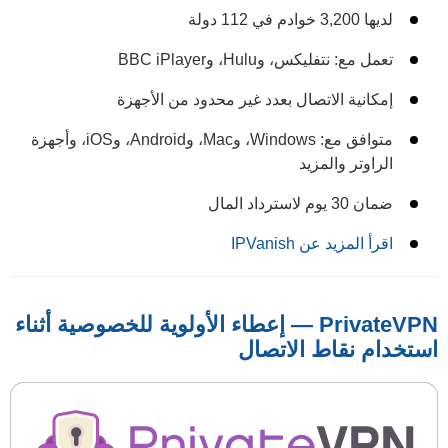
لديها 3,200 خوادم في 112 دولة
تعمل مع: نتفليكس، وHulu، وBBC iPlayer
إمكانية الاتصال بعدد غير محدود من الأجهزة
متوافق مع: Windows، وMac، وAndroid، وiOS، وأجهزة
الراوتر والمزيد
ضمان 30 يوم لاسترداد المال
اقرأ المزيد عن IPVanish
PrivateVPN — إعطاء الأولوية للخصوصية أثناء
استخدام نقاط الاتصال