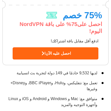
% خصم
75
احصل على
75
% على باقة NordVPN
اليوم!
ادفع أقل مقابل باقة اشتراكك!
احصل عليه الآن!
لديها 9,532 خادمًا في 149 دولة لتجربة بث انسيابية
تعمل مع: نتفليكس، وHulu، وBBC iPlayer، وDisney+
وغيرها
متوافق مع: Mac و Windows و Android و iOS و Linux
وأجهزة التوجيه والمزيد