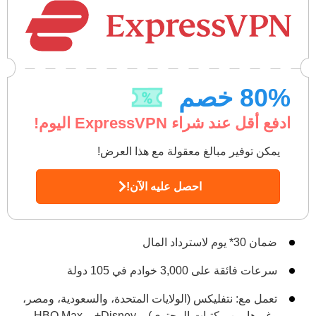
% خصم
80
ادفع أقل عند شراء ExpressVPN اليوم!
يمكن توفير مبالغ معقولة مع هذا العرض!
احصل عليه الآن!
ضمان 30
*
يوم لاسترداد المال
سرعات فائقة على 3,000 خوادم في 105 دولة
تعمل مع: نتفليكس (الولايات المتحدة، والسعودية، ومصر،
وغيرها من مكتبات المحتوى)، وDisney+، وHBO Max،