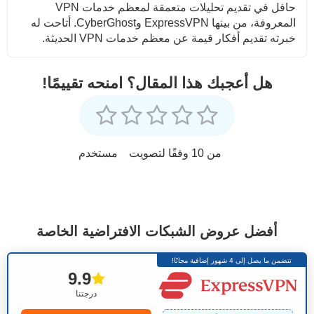
حافل في تقديم تحليلات متعمقة لمعظم خدمات VPN
المعروفة، من بينها ExpressVPN وCyberGhost. أتاحت له
خبرته تقديم أفكار قيمة عن معظم خدمات VPN الحديثة.
هل أعجبك هذا المقال؟ امنحه تقييمًا!
من 10 وفقًا لتصويت
مستخدم
أفضل عروض الشبكات الافتراضية الخاصة
تتضمن ما يصل إلى 4 شهور إضافية مجانًا!
9.9
درجتنا