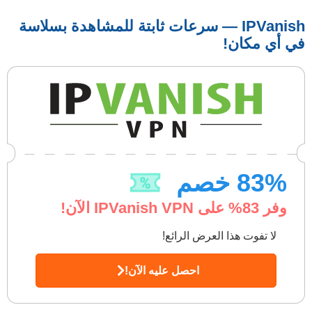
IPVanish — سرعات ثابتة للمشاهدة بسلاسة
في أي مكان!
% خصم
83
وفر
83
% على IPVanish VPN الآن!
لا تفوت هذا العرض الرائع!
احصل عليه الآن!