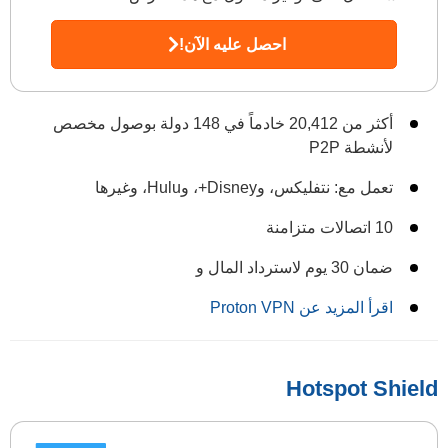
احصل عليه الآن!
أكثر من 20,412 خادماً في 148 دولة بوصول مخصص
لأنشطة P2P
تعمل مع: نتفليكس، وDisney+، وHulu، وغيرها
10 اتصالات متزامنة
ضمان 30 يوم لاسترداد المال و
اقرأ المزيد عن Proton VPN
Hotspot Shield