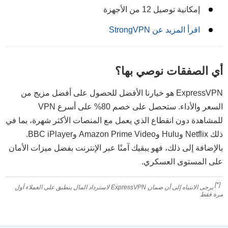
إمكانية توصيل 12 من الأجهزة
اقرأ المزيد عن StrongVPN
أي الصفقات نوصي بها؟
ExpressVPN هو خيارنا الأفضل للحصول على أفضل مزيج من
السعر والأداء. ستحصل على خصم
80
% على أسرع VPN
للمشاهدة دون انقطاع الذي يعمل مع المنصات الأكثر شهرة، بما في
ذلك Netflix وHulu وAmazon Prime Video وBBC iPlayer.
بالإضافة إلى ذلك، فهو يبقيك آمنًا عبر الإنترنت بفضل ميزات الأمان
على المستوى العسكري.
[*]
يرجى الانتباه إلى أن ضمان ExpressVPN لاسترداد المال ينطبق على العملاء أول
مرة فقط