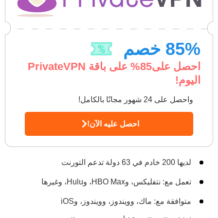
% خصم
85
احصل على
85
% على باقة PrivateVPN
اليوم!
واحصل على 24 شهور مجانًا بالكامل!
احصل عليه الآن!
لديها 200 خادم في 63 دولة تدعم التورنت
تعمل مع: نتفليكس، وHBO Max، وHulu، وغيرها
متوافقة مع: ماك، وويندوز، وويندوز، وiOS