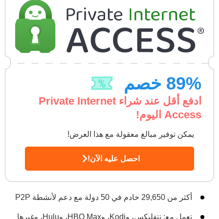
% خصم
89
ادفع أقل عند شراء Private Internet
Access اليوم!
يمكن توفير مبالغ معقولة مع هذا العرض!
احصل عليه الآن!
أكثر من 29,650 خادم في 50 دولة مع دعم لأنشطة P2P
تعمل مع: نتفليكس، وKodi، وHBO Max، وHulu، وغيرها