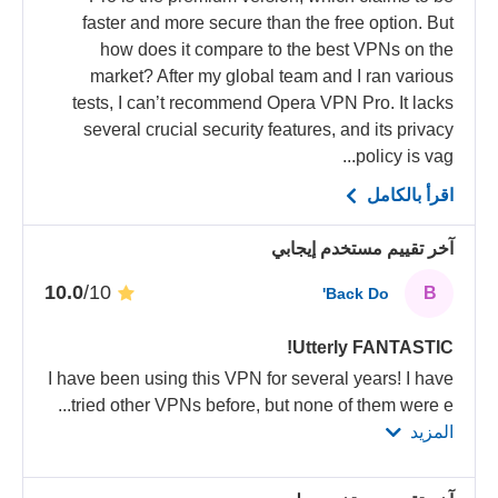
faster and more secure than the free option. But
how does it compare to the best VPNs on the
market? After my global team and I ran various
tests, I can’t recommend Opera VPN Pro. It lacks
several crucial security features, and its privacy
policy is vag...
اقرأ بالكامل
آخر تقييم مستخدم إيجابي
/10
10.0
B
Back Do'
Utterly FANTASTIC!
I have been using this VPN for several years! I have
...
tried other VPNs before, but none of them were e
المزيد