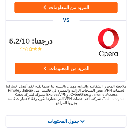
المزيد من المعلومات
درجتنا
:
5.2
/10
المزيد من المعلومات
ملاحظة المحرر: الشفافية والنزاهة مهمان بالنسبة لنا عندما نقدم لكم أفضل اختياراتنا
لخدمات VPN. بعض المنتجات الرائدة والمميزة في قائمتنا، مثل Intego، وPrivate
Internet Access، وCyberGhost، وExpressVPN مملوكة لشركة Kape
Technologies، شركتنا الأم. خدمات VPN التي نختارها تكون وفقًا لاختبارات كاملة
يجريها المراجع.
جدول المحتويات