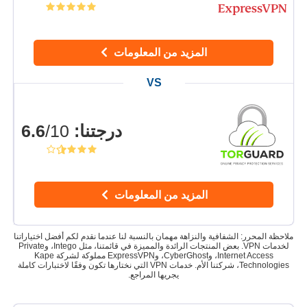
المزيد من المعلومات
درجتنا
:
6.6
/10
المزيد من المعلومات
ملاحظة المحرر: الشفافية والنزاهة مهمان بالنسبة لنا عندما نقدم لكم أفضل اختياراتنا
لخدمات VPN. بعض المنتجات الرائدة والمميزة في قائمتنا، مثل Intego، وPrivate
Internet Access، وCyberGhost، وExpressVPN مملوكة لشركة Kape
Technologies، شركتنا الأم. خدمات VPN التي نختارها تكون وفقًا لاختبارات كاملة
يجريها المراجع.