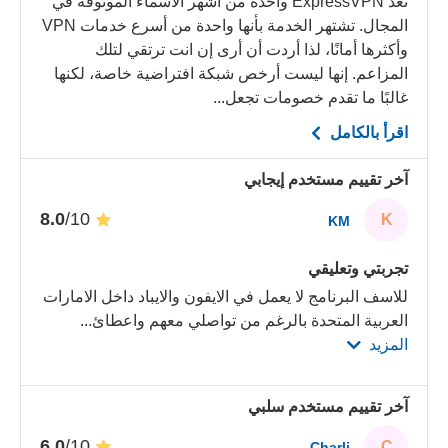
تعد ExpressVPN واحدة من أشهر الأسماء الموثوقة في
المجال. تشتهر الخدمة بأنها واحدة من أسرع خدمات VPN
وأكثرها أمانًا، لذا أردت أن أرى إن انت ترتقي لتلك
المزاعم. إنها ليست أرخص شبكة افتراضية خاصة، لكنها
غالبًا ما تقدم خصومات تجعل...
اقرأ بالكامل
آخر تقييم مستخدم إيجابي
/10
8.0
K
KM
تجربتي وتعليقي
للاسف البرنامج لا يعمل في الايفون والايباد داخل الامارات
العربية المتحدة بالرغم من تواصلي معهم واعطائ
...
المزيد
آخر تقييم مستخدم سلبي
/10
6.0
C
Charli