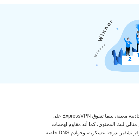
الحكم النهائي: مصداقية، سرعات عالية، وحماية ممتازة تجعلها تستحق سعرها معظم خدمات VPN الرائدة تتميز بميزة أو جاذبية معينة، بينما تتفوق ExpressVPN على
رناها. بروتوكول Lightway المملوك لها سريع وآمن، وهو مثالي لبث المحتوى، كما أنه مقاوم لهجمات
الحوسبة الكمومية في المستقبل. عندما يتعلق الأمر بالحماية، ستجد أن ExpressVPN أكثر ما يمكنك الحصول عليه أمانًا. توفر تشفير بدرجة عسكرية، وخوادم DNS خاصة