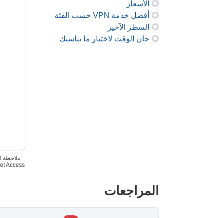
الأسعار
أفضل خدمة VPN حسب الفئة
السطر الآخير
حان الوقت لاختيار ما يناسبك
Internet Access، وCyberGhost، وExpressVPN مملوكة لشركة Kape Technologies، شركتنا الأم. خدمات PN
المراجعات