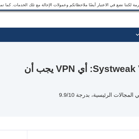
ة لكننا نضع في الاعتبار أيضًا ملاحظاتكم وعمولات الإحالة مع تلك الخدمات. كما ت
ExpressVPN مقابل Systweak VPN: أي VPN يجب أن