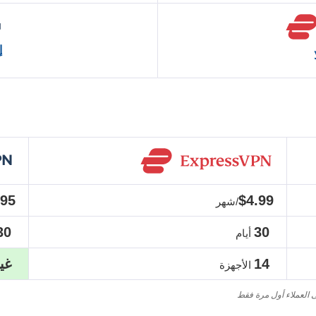
إ
.95
$4.99
/شهر
30
30
أيام
14
غي
الأجهزة