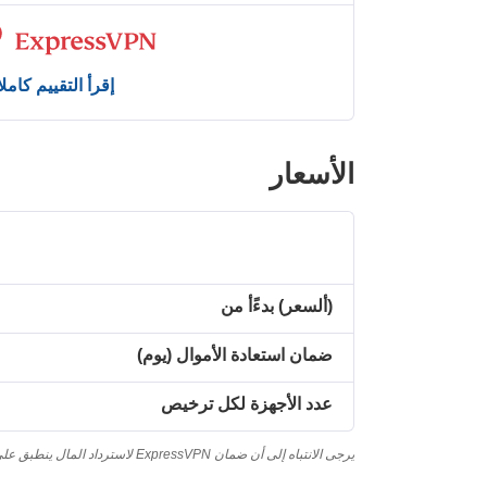
إقرأ التقييم كاملا
الأسعار
(ألسعر) بدءًأ من
ضمان استعادة الأموال (يوم)
عدد الأجهزة لكل ترخيص
يرجى الانتباه إلى أن ضمان ExpressVPN لاسترداد المال ينطبق على العملاء أول مرة فقط