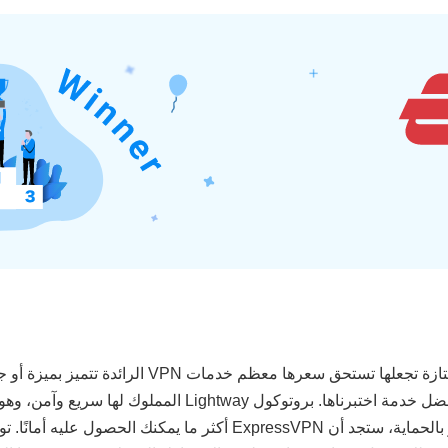
المنافسين في كل فئة تقريبًا. إنها ببساطة أسرع وأفضل خدمة اختب