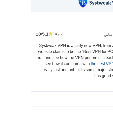
/10
5.1
درجتنا
:
 سابق
Systweak VPN is a fairly new VPN, from
website claims to be the “Best VPN for PC”. 
run and see how the VPN performs in each
see how it compares with
the best VP
really fast and unblocks some major str
has good se