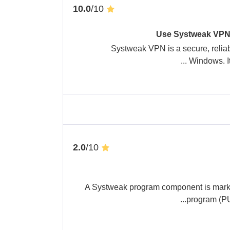
/10
10.0
Use Systweak VPN
Systweak VPN is a secure, reliab
...
Windows. It
/10
2.0
A Systweak program component is marke
...
program (P