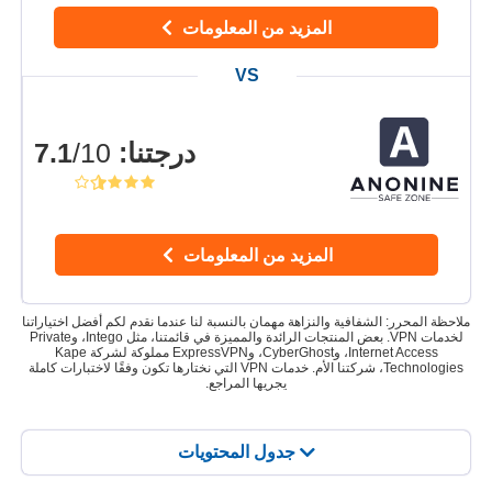
المزيد من المعلومات
درجتنا
:
7.1
/10
المزيد من المعلومات
ملاحظة المحرر: الشفافية والنزاهة مهمان بالنسبة لنا عندما نقدم لكم أفضل اختياراتنا
لخدمات VPN. بعض المنتجات الرائدة والمميزة في قائمتنا، مثل Intego، وPrivate
Internet Access، وCyberGhost، وExpressVPN مملوكة لشركة Kape
Technologies، شركتنا الأم. خدمات VPN التي نختارها تكون وفقًا لاختبارات كاملة
يجريها المراجع.
جدول المحتويات