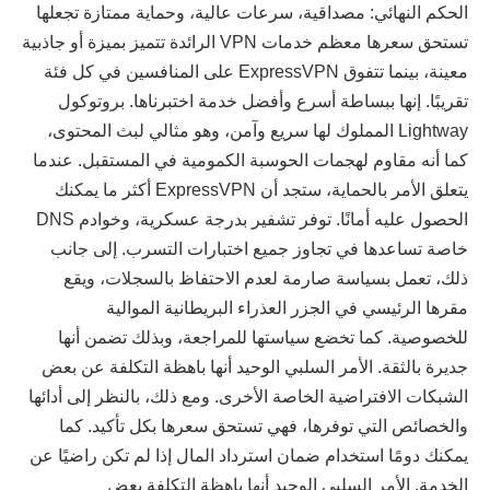
الحكم النهائي: مصداقية، سرعات عالية، وحماية ممتازة تجعلها
تستحق سعرها معظم خدمات VPN الرائدة تتميز بميزة أو جاذبية
معينة، بينما تتفوق ExpressVPN على المنافسين في كل فئة
تقريبًا. إنها ببساطة أسرع وأفضل خدمة اختبرناها. بروتوكول
Lightway المملوك لها سريع وآمن، وهو مثالي لبث المحتوى،
كما أنه مقاوم لهجمات الحوسبة الكمومية في المستقبل. عندما
يتعلق الأمر بالحماية، ستجد أن ExpressVPN أكثر ما يمكنك
الحصول عليه أمانًا. توفر تشفير بدرجة عسكرية، وخوادم DNS
خاصة تساعدها في تجاوز جميع اختبارات التسرب. إلى جانب
ذلك، تعمل بسياسة صارمة لعدم الاحتفاظ بالسجلات، ويقع
مقرها الرئيسي في الجزر العذراء البريطانية الموالية
للخصوصية. كما تخضع سياستها للمراجعة، وبذلك تضمن أنها
جديرة بالثقة. الأمر السلبي الوحيد أنها باهظة التكلفة عن بعض
الشبكات الافتراضية الخاصة الأخرى. ومع ذلك، بالنظر إلى أدائها
والخصائص التي توفرها، فهي تستحق سعرها بكل تأكيد. كما
يمكنك دومًا استخدام ضمان استرداد المال إذا لم تكن راضيًا عن
الخدمة. الأمر السلبي الوحيد أنها باهظة التكلفة بعض