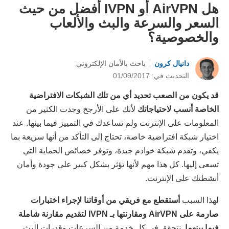
هل AirVPN أو IVPN أفضل من حيث
السعر والسرعة والبث والألعاب
والخصوصية؟
دانيال كرون
باحث بالأمان الإلكتروني
التحديث في: 01/09/2017
قد يكون من الصعب تحديد أي من تلك الشبكات الافتراضية
الخاصة أنسب لاحتياجاتك
لأنك على الأرجح وجدت الكثير من
المعلومات على الإنترنت ولم تساعدك في التمييز فيما بينها. عند
اختيار شبكة افتراضية خاصة، تحتاج إلى التأكد من أنها سريعة بما
يكفي، وتقدم شبكة خوادم جيدة، وتوفر خصائص الحماية التي
تسعى إليها. كل هذا مهم لأنها تؤثر بشكل كبير على جودة وأمان
أنشطتك على الإنترنت.
لهذا السبب
أستقطع مع فريقي من أوقاتنا لإجراء اختبارات
صارمة على AirVPN ومقارنتها بـ IVPN لتقديم مقارنة شاملة
فيما بينهما
. نتحقق في كل خدمة من السرعات وقدرات البث