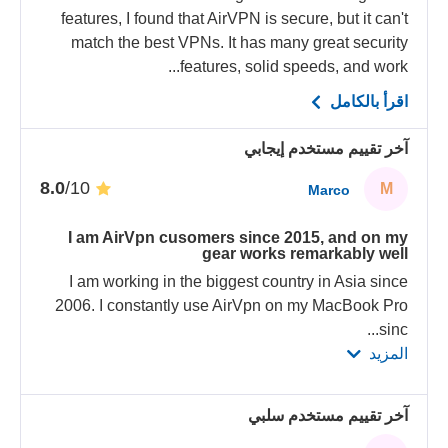
features, I found that AirVPN is secure, but it can't
match the best VPNs. It has many great security
features, solid speeds, and work...
اقرأ بالكامل
آخر تقييم مستخدم إيجابي
/10
8.0
M
Marco
I am AirVpn cusomers since 2015, and on my
gear works remarkably well
I am working in the biggest country in Asia since
2006. I constantly use AirVpn on my MacBook Pro
...
sinc
المزيد
آخر تقييم مستخدم سلبي