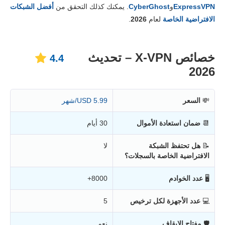
الأسعار
8.4
ExpressVPN
و
CyberGhost
. يمكنك كذلك التحقق من
أفضل الشبكات
المصداقية والدعم
6.3
الافتراضية الخاصة
لعام
2026
.
خصائص X-VPN – تحديث
4.4
2026
💸
السعر
5.99 USD/شهر
📆
ضمان استعادة الأموال
30 أيام
📝
هل تحتفظ الشبكة
لا
الافتراضية الخاصة بالسجلات؟
🖥
عدد الخوادم
8000+
💻
عدد الأجهزة لكل ترخيص
5
🛡
مفتاح الإيقاف
نعم