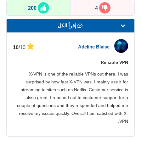
200
4
إقرأ الكل
السرعة
Adeline Blaise
/10
10
بث المحتوى
Reliable VPN
الأمان
X-VPN is one of the reliable VPNs out there. I was
خدمة الزبائن
surprised by how fast X-VPN was. I mainly use it for
streaming to sites such as Netflix. Customer service is
alsso great. I reached out to costumer support for a
couple of questions and they responded and helped me
resolve my issues quickly. Overall I am satisfied with X-
VPN.