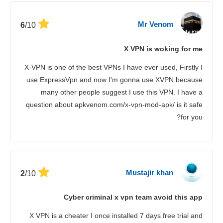
Mr Venom
/10
6
X VPN is woking for me
X-VPN is one of the best VPNs I have ever used, Firstly I
use ExpressVpn and now I'm gonna use XVPN because
many other people suggest I use this VPN. I have a
question about apkvenom.com/x-vpn-mod-apk/ is it safe
for you?
Mustajir khan
/10
2
Cyber criminal x vpn team avoid this app
X VPN is a cheater I once installed 7 days free trial and