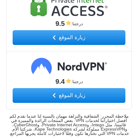
9.5
درجتنا
:
زيارة الموقع
9.4
درجتنا
:
زيارة الموقع
ملاحظة المحرر: الشفافية والنزاهة مهمان بالنسبة لنا عندما نقدم لكم
أفضل اختياراتنا لخدمات VPN. بعض المنتجات الرائدة والمميزة في
قائمتنا، مثل Intego، وPrivate Internet Access، وCyberGhost،
وExpressVPN مملوكة لشركة Kape Technologies، شركتنا الأم.
خدمات VPN التي نختارها تكون وفقًا لاختبارات كاملة يجريها المراجع.