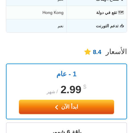
🗺
تقع في دولة
Hong Kong
📥
تدعم التورنت
نعم
الأسعار
8.4
1 - عام
2.99
$
/
شهر
ابدأ الآن
باقة 6 شهور