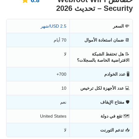
6.8
Security – تحديث 2026
💸
السعر
2.5 USD/شهر
📆
ضمان استعادة الأموال
70 أيام
📝
هل تحتفظ الشبكة
لا
الافتراضية الخاصة بالسجلات؟
🖥
عدد الخوادم
700+
💻
عدد الأجهزة لكل ترخيص
10
🛡
مفتاح الإيقاف
نعم
🗺
تقع في دولة
United States
📥
تدعم التورنت
لا