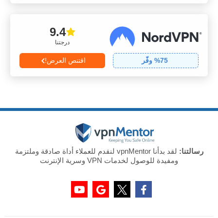
9.4
درجتنا
75
% وفّر
اقتنص العرض!
رسالتنا:
لقد بدأنا vpnMentor لنقدم للعملاء أداة صادقة وملتزمة
ومفيدة للوصول لخدمات VPN وسرية الإنترنت