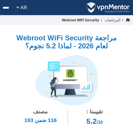
AR
المراجعات
Webroot WiFi Security
مراجعة Webroot WiFi Security
لعام 2026 - لماذا 5.2 نجوم؟
تقييمنا :
مصنف
5.2
116
ضمن
193
/10