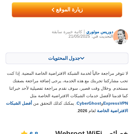
زيارة الموقع
دوريس موثوري
كاتبة خبيرة سابقة
التحديث في: 21/05/2025
جدول المحتويات
المحتويات:
درجتنا:
لا تتوفر مراجعة حالياً لخدمة الشبكة الافتراضية الخاصة المعنية. إذا كنت
الخصائص الرئيسية
6.8
تحب مشاركتنا تجربتك مع هذه الخدمة، يرجى إضافة مراجعة بصفتك
مستخدم. وخلال وقت قصير، سوف نقدم مراجعة تفصيلية لأحد خبرائنا
التثبيت والتطبيقات
6.8
كما قدمنا لأفضل خدمات الشبكات الافتراضية الخاصة مثل
الأسعار
2.8
ExpressVPN
و
CyberGhost
. يمكنك كذلك التحقق من
أفضل الشبكات
المصداقية والدعم
4.8
الافتراضية الخاصة
لعام
2026
.
خصائص Webroot WiFi