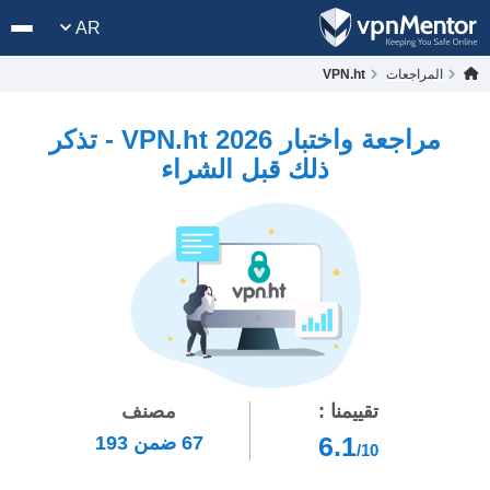
AR
المراجعات
VPN.ht
مراجعة واختبار VPN.ht 2026 - تذكر
ذلك قبل الشراء
تقييمنا :
مصنف
6.1
67
ضمن
193
/10