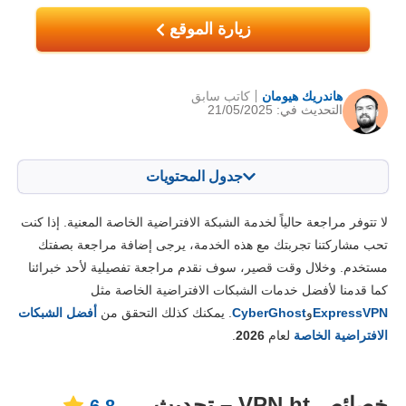
زيارة الموقع
هاندريك هيومان
كاتب سابق
التحديث في: 21/05/2025
جدول المحتويات
المحتويات:
درجتنا:
لا تتوفر مراجعة حالياً لخدمة الشبكة الافتراضية الخاصة المعنية. إذا كنت
الخصائص الرئيسية
6.8
تحب مشاركتنا تجربتك مع هذه الخدمة، يرجى إضافة مراجعة بصفتك
مستخدم. وخلال وقت قصير، سوف نقدم مراجعة تفصيلية لأحد خبرائنا
التثبيت والتطبيقات
8.0
كما قدمنا لأفضل خدمات الشبكات الافتراضية الخاصة مثل
الأسعار
6.6
ExpressVPN
و
CyberGhost
. يمكنك كذلك التحقق من
أفضل الشبكات
المصداقية والدعم
6.4
الافتراضية الخاصة
لعام
2026
.
خصائص VPN.ht – تحديث