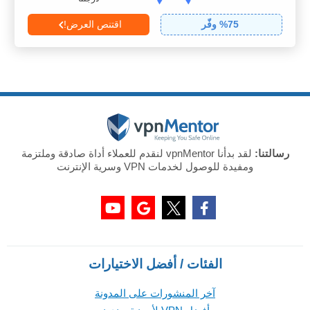
75
% وفّر
اقتنص العرض!
رسالتنا:
لقد بدأنا vpnMentor لنقدم للعملاء أداة صادقة وملتزمة
ومفيدة للوصول لخدمات VPN وسرية الإنترنت
الفئات / أفضل الاختيارات
آخر المنشورات على المدونة