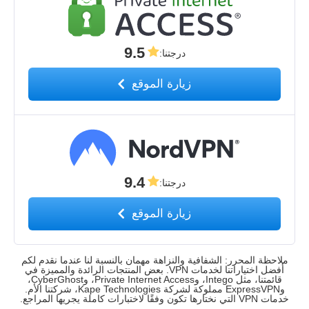
9.5
درجتنا
:
زيارة الموقع
9.4
درجتنا
:
زيارة الموقع
ملاحظة المحرر: الشفافية والنزاهة مهمان بالنسبة لنا عندما نقدم لكم
أفضل اختياراتنا لخدمات VPN. بعض المنتجات الرائدة والمميزة في
قائمتنا، مثل Intego، وPrivate Internet Access، وCyberGhost،
وExpressVPN مملوكة لشركة Kape Technologies، شركتنا الأم.
خدمات VPN التي نختارها تكون وفقًا لاختبارات كاملة يجريها المراجع.