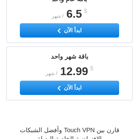
6.5
$
/
شهر
ابدأ الآن
باقة شهر واحد
12.99
$
/
شهر
ابدأ الآن
قارن بين Touch VPN وأفضل الشبكات
الافتراضية الخاصة البديلة