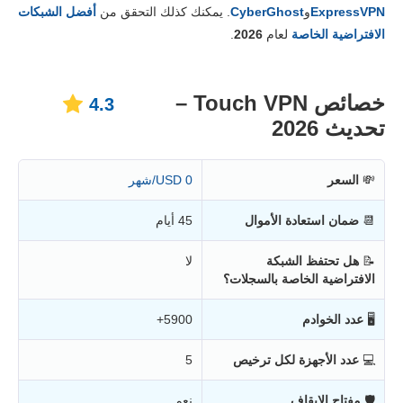
الأسعار
8.2
ExpressVPN
و
CyberGhost
. يمكنك كذلك التحقق من
أفضل الشبكات
المصداقية والدعم
6.3
الافتراضية الخاصة
لعام
2026
.
خصائص Touch VPN –
4.3
تحديث 2026
💸
السعر
0 USD/شهر
📆
ضمان استعادة الأموال
45 أيام
📝
هل تحتفظ الشبكة
لا
الافتراضية الخاصة بالسجلات؟
🖥
عدد الخوادم
5900+
💻
عدد الأجهزة لكل ترخيص
5
🛡
مفتاح الإيقاف
نعم