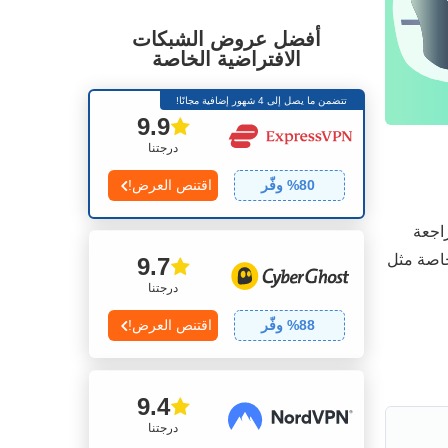
أفضل عروض الشبكات
الافتراضية الخاصة
تتضمن ما يصل إلى 4 شهور إضافية مجانًا!
9.9
درجتنا
80
% وفّر
اقتنص العرض!
راجعة
خاصة مثل
9.7
درجتنا
88
% وفّر
اقتنص العرض!
9.4
درجتنا