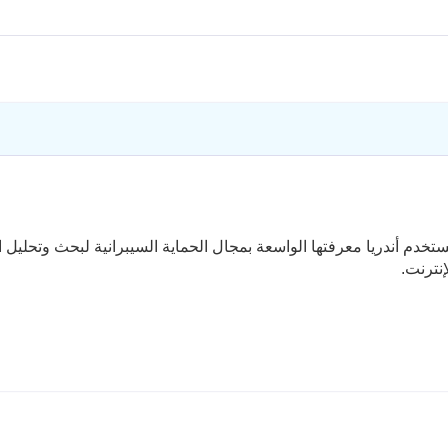
يا جوجانارو محررة خبيرة سابقة في vpnMentor. تستخدم أندريا معرفتها الواسعة بمجال الحماية السيبرانية لبحث وتح
نترنت.