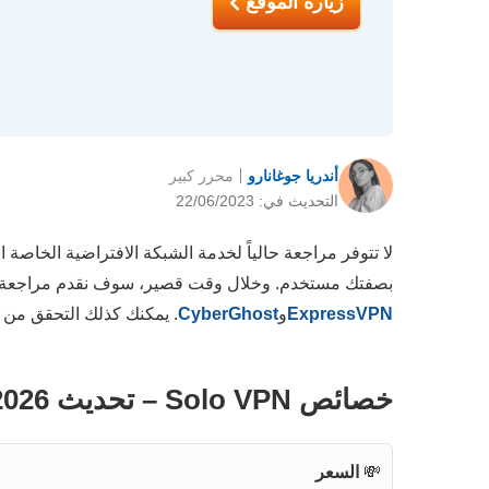
زيارة الموقع
أندريا جوغانارو
محرر كبير
التحديث في: 22/06/2023
لا تتوفر مراجعة حالياً لخدمة الشبكة الافتراضية الخاصة
بصفتك مستخدم. وخلال وقت قصير، سوف نقدم مراجعة تفص
ExpressVPN
و
CyberGhost
. يمكنك كذلك التحقق من
خصائص Solo VPN – تحديث 2026
💸
السعر