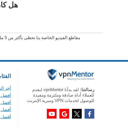
هل كان
مقاطع الفيديو الخاصة بنا تحظى بأكثر من 5 مليون مشاهدة على يوتيوب!
الفئا
آخر ال
رسالتنا:
لقد بدأنا vpnMentor لنقدم
للعملاء أداة صادقة وملتزمة ومفيدة
أفضل VPN لأجهزة ويندوز
للوصول لخدمات VPN وسرية الإنترنت
أفضل VPN لأجهزة ماك
أفضل VPN لأجهزة iOS
أفضل VPN لأجهزة أندرويد