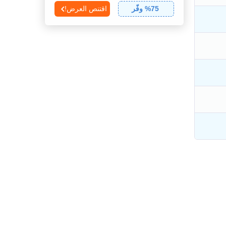
75
% وفّر
اقتنص العرض!