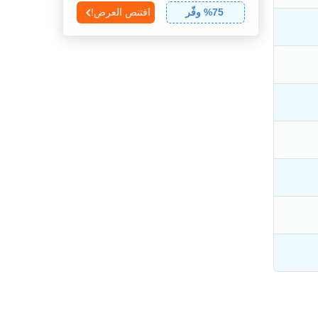
75
% وفّر
اقتنص العرض!