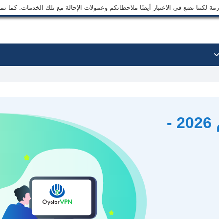
ة لكننا نضع في الاعتبار أيضًا ملاحظاتكم وعمولات الإحالة مع تلك الخدمات. كما ت
مراجعة OysterVPN لعام 2026 -