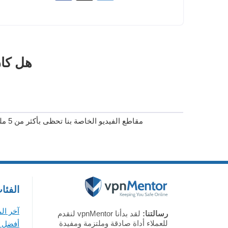
هل كان
مقاطع الفيديو الخاصة بنا تحظى بأكثر من 5 مليون مشاهدة على يوتيوب!
الفئا
آخر ال
رسالتنا:
لقد بدأنا vpnMentor لنقدم
للعملاء أداة صادقة وملتزمة ومفيدة
أفضل VPN لأجهزة ويندوز