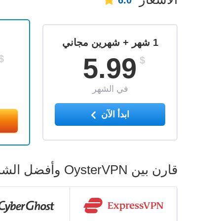
6.0
1 شهر + شهرين مجاني
5.99
$
$
في الشهر
ابدأ الآن
قارن بين OysterVPN وأفضل الشبكات الافتراضية الخاصة البديلة