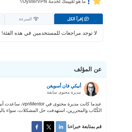
!
ما هو تقييمك لخدمة OysterVPN؟
إقرأ الكل
السرعة
لا توجد مراجعات للمستخدمين في هذه الفئة!
عن المؤلف
أنيكي فان أسويغن
مديرة محتوى سابقة
الكُتّاب والمحررين، استهدفت حل المشكلات، سواء بالوص
قم بمتابعة خبراءنا