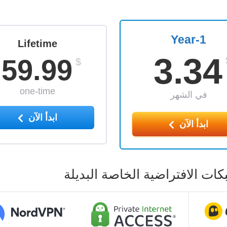
1-Year
Lifetime
3.34
59.99
$
one-time
في الشهر
ابدأ الآن
ابدأ الآن