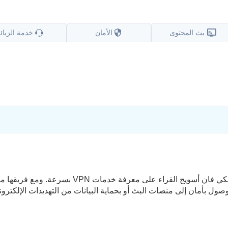
بث المحتوى
الأمان
خدمة الزبائ
عندما كانت مديرة محتوى في vpnMentor، ساعدت أنيكي فان أسويج القراء على معرفة خدمات VPN بسرعة. ومع فر
ول بأمان إلى منصات البث أو بحماية البيانات من التهديدات الإلكتروني