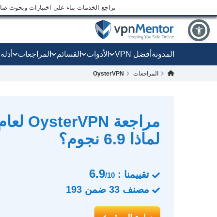
نراجع الخدمات بناء على اختبارات وبحوث صارم
المدونة
أفضل VPN
الأدوات
القسائم
المراجعات
أدلة
المراجعات
OysterVPN
لماذا 6.9 نجوم؟
6.9
تقييمنا :
/10
مصنف
33
ضمن
193