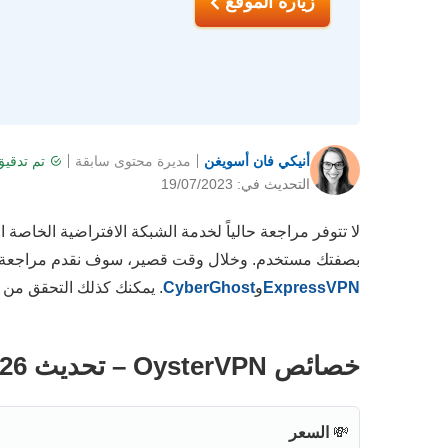
زيارة الموقع
أنيكي فان أسويغن
مديرة محتوى سابقة
تم تدقي
التحديث في: 19/07/2023
لا تتوفر مراجعة حالياً لخدمة الشبكة الافتراضية الخاصة
بصفتك مستخدم. وخلال وقت قصير، سوف نقدم مراجعة تفص
ExpressVPN
و
CyberGhost
. يمكنك كذلك التحقق من
خصائص OysterVPN – تحديث 2026
💸
السعر