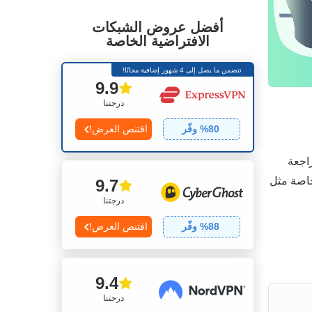
أفضل عروض الشبكات
الافتراضية الخاصة
تتضمن ما يصل إلى 4 شهور إضافية مجانًا!
9.9
درجتنا
80
% وفّر
اقتنص العرض!
راجعة
خاصة مثل
9.7
درجتنا
88
% وفّر
اقتنص العرض!
9.4
درجتنا