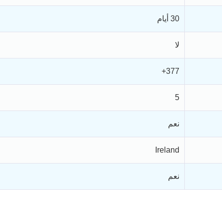
30 أيام
لا
377+
5
نعم
Ireland
نعم