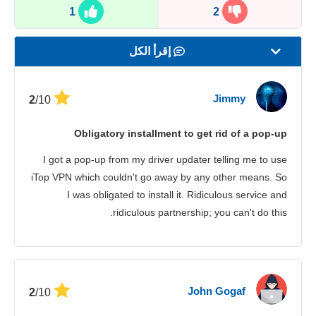
1
2
إقرأ الكل
السرعة
Jimmy
/10
2
بث المحتوى
Obligatory installment to get rid of a pop-up
الأمان
I got a pop-up from my driver updater telling me to use
خدمة الزبائن
iTop VPN which couldn't go away by any other means. So
I was obligated to install it. Ridiculous service and
ridiculous partnership; you can't do this.
John Gogaf
/10
2