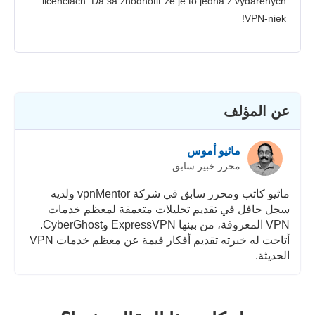
licenciach. Dá sa zhodnotiť že je to jedna z vydarených
VPN-niek!
عن المؤلف
ماثيو أموس
محرر خبير سابق
ماثيو كاتب ومحرر سابق في شركة vpnMentor ولديه
سجل حافل في تقديم تحليلات متعمقة لمعظم خدمات
VPN المعروفة، من بينها ExpressVPN وCyberGhost.
أتاحت له خبرته تقديم أفكار قيمة عن معظم خدمات VPN
الحديثة.