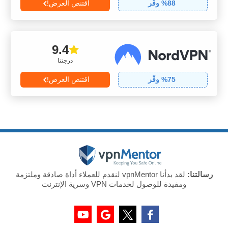
88
% وفّر
اقتنص العرض!
9.4
درجتنا
75
% وفّر
اقتنص العرض!
رسالتنا:
لقد بدأنا vpnMentor لنقدم للعملاء أداة صادقة وملتزمة
ومفيدة للوصول لخدمات VPN وسرية الإنترنت