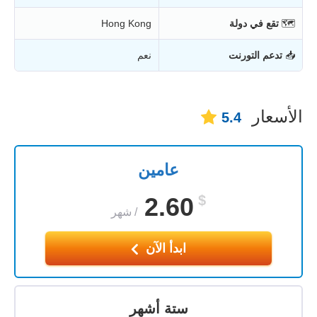
🗺
تقع في دولة
Hong Kong
📥
تدعم التورنت
نعم
الأسعار
5.4
عامين
2.60
$
/
شهر
ابدأ الآن
ستة أشهر