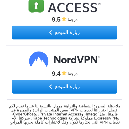
9.5
درجتنا
:
زيارة الموقع
9.4
درجتنا
:
زيارة الموقع
ملاحظة المحرر: الشفافية والنزاهة مهمان بالنسبة لنا عندما نقدم لكم
أفضل اختياراتنا لخدمات VPN. بعض المنتجات الرائدة والمميزة في
قائمتنا، مثل Intego، وPrivate Internet Access، وCyberGhost،
وExpressVPN مملوكة لشركة Kape Technologies، شركتنا الأم.
خدمات VPN التي نختارها تكون وفقًا لاختبارات كاملة يجريها المراجع.