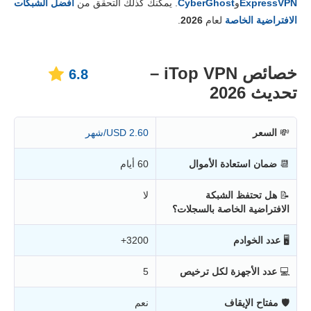
ExpressVPN
و
CyberGhost
. يمكنك كذلك التحقق من
أفضل الشبكات
المصداقية والدعم
4.4
الافتراضية الخاصة
لعام
2026
.
خصائص iTop VPN –
6.8
تحديث 2026
💸
السعر
2.60 USD/شهر
📆
ضمان استعادة الأموال
60 أيام
📝
هل تحتفظ الشبكة
لا
الافتراضية الخاصة بالسجلات؟
🖥
عدد الخوادم
3200+
💻
عدد الأجهزة لكل ترخيص
5
🛡
مفتاح الإيقاف
نعم