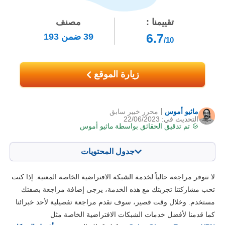
تقييمنا :
مصنف
6.7
39
ضمن
193
/10
زيارة الموقع
ماثيو أموس
محرر خبير سابق
التحديث في: 22/06/2023
تم تدقيق الحقائق بواسطة
ماثيو أموس
جدول المحتويات
المحتويات:
درجتنا:
لا تتوفر مراجعة حالياً لخدمة الشبكة الافتراضية الخاصة المعنية. إذا كنت
الخصائص الرئيسية
6.8
تحب مشاركتنا تجربتك مع هذه الخدمة، يرجى إضافة مراجعة بصفتك
مستخدم. وخلال وقت قصير، سوف نقدم مراجعة تفصيلية لأحد خبرائنا
التثبيت والتطبيقات
6.0
كما قدمنا لأفضل خدمات الشبكات الافتراضية الخاصة مثل
الأسعار
5.4