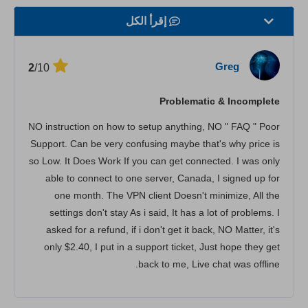
إقرأ الكل
السرعة
Greg
/10
2
بث المحتوى
Problematic & Incomplete
الأمان
NO instruction on how to setup anything, NO " FAQ " Poor
خدمة الزبائن
Support. Can be very confusing maybe that's why price is
so Low. It Does Work If you can get connected. I was only
able to connect to one server, Canada, I signed up for
one month. The VPN client Doesn't minimize, All the
settings don't stay As i said, It has a lot of problems. I
asked for a refund, if i don't get it back, NO Matter, it's
only $2.40, I put in a support ticket, Just hope they get
back to me, Live chat was offline.