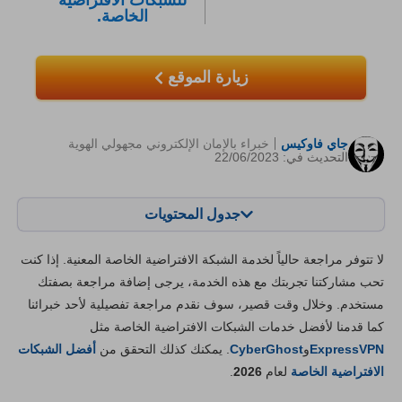
للشبكات الافتراضية
الخاصة.
زيارة الموقع
جاي فاوكيس
خبراء بالإمان الإلكتروني مجهولي الهوية
التحديث في: 22/06/2023
جدول المحتويات
المحتويات:
درجتنا:
لا تتوفر مراجعة حالياً لخدمة الشبكة الافتراضية الخاصة المعنية. إذا كنت
الخصائص الرئيسية
7.0
تحب مشاركتنا تجربتك مع هذه الخدمة، يرجى إضافة مراجعة بصفتك
مستخدم. وخلال وقت قصير، سوف نقدم مراجعة تفصيلية لأحد خبرائنا
التثبيت والتطبيقات
8.0
كما قدمنا لأفضل خدمات الشبكات الافتراضية الخاصة مثل
الأسعار
9.9
ExpressVPN
و
CyberGhost
. يمكنك كذلك التحقق من
أفضل الشبكات
المصداقية والدعم
8.0
الافتراضية الخاصة
لعام
2026
.