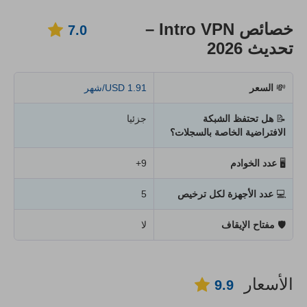
خصائص Intro VPN –
7.0
تحديث 2026
💸
السعر
1.91 USD/شهر
📝
هل تحتفظ الشبكة
جزئيا
الافتراضية الخاصة بالسجلات؟
🖥
عدد الخوادم
9+
💻
عدد الأجهزة لكل ترخيص
5
🛡
مفتاح الإيقاف
لا
الأسعار
9.9