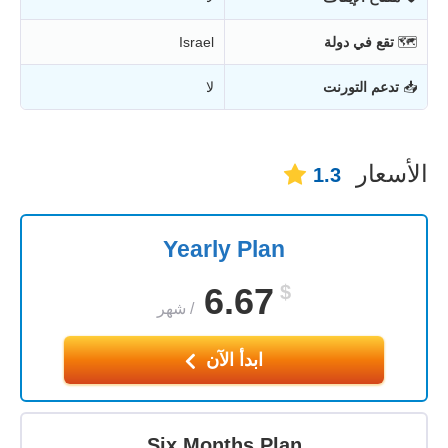
🗺
تقع في دولة
Israel
📥
تدعم التورنت
لا
الأسعار
1.3
Yearly Plan
6.67
$
/
شهر
ابدأ الآن
Six Months Plan