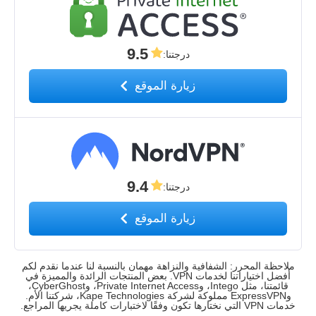
9.5
درجتنا
:
زيارة الموقع
9.4
درجتنا
:
زيارة الموقع
ملاحظة المحرر: الشفافية والنزاهة مهمان بالنسبة لنا عندما نقدم لكم
أفضل اختياراتنا لخدمات VPN. بعض المنتجات الرائدة والمميزة في
قائمتنا، مثل Intego، وPrivate Internet Access، وCyberGhost،
وExpressVPN مملوكة لشركة Kape Technologies، شركتنا الأم.
خدمات VPN التي نختارها تكون وفقًا لاختبارات كاملة يجريها المراجع.