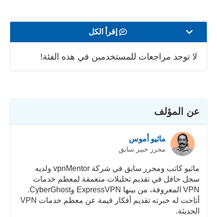
إقرأ الكل
السرعة
لا توجد مراجعات للمستخدمين في هذه الفئة!
بث المحتوى
الأمان
عن المؤلف
خدمة الزبائن
ماثيو أموس
محرر خبير سابق
ماثيو كاتب ومحرر سابق في شركة vpnMentor ولديه
سجل حافل في تقديم تحليلات متعمقة لمعظم خدمات
VPN المعروفة، من بينها ExpressVPN وCyberGhost.
أتاحت له خبرته تقديم أفكار قيمة عن معظم خدمات VPN
الحديثة.