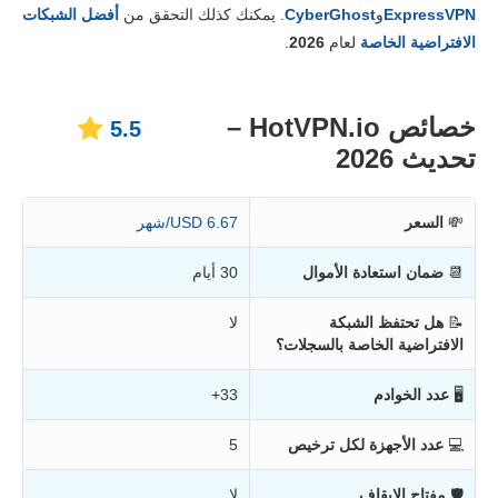
الأسعار
1.3
ExpressVPN
و
CyberGhost
. يمكنك كذلك التحقق من
أفضل الشبكات
المصداقية والدعم
3.3
الافتراضية الخاصة
لعام
2026
.
خصائص HotVPN.io –
5.5
تحديث 2026
💸
السعر
6.67 USD/شهر
📆
ضمان استعادة الأموال
30 أيام
📝
هل تحتفظ الشبكة
لا
الافتراضية الخاصة بالسجلات؟
🖥
عدد الخوادم
33+
💻
عدد الأجهزة لكل ترخيص
5
🛡
مفتاح الإيقاف
لا