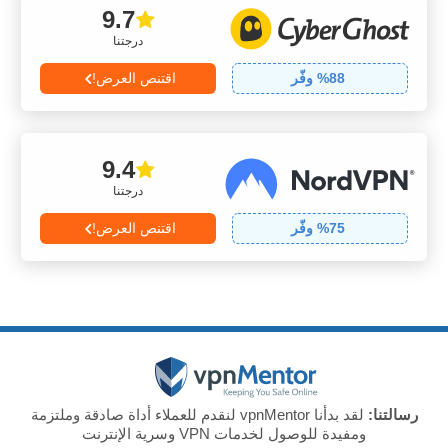
9.7
درجتنا
88
% وفّر
اقتنص العرض!
9.4
درجتنا
75
% وفّر
اقتنص العرض!
رسالتنا:
لقد بدأنا vpnMentor لنقدم للعملاء أداة صادقة وملتزمة
ومفيدة للوصول لخدمات VPN وسرية الإنترنت