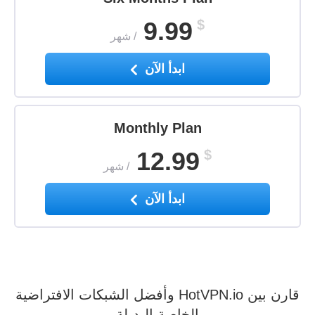
9.99
$
/
شهر
ابدأ الآن
Monthly Plan
12.99
$
/
شهر
ابدأ الآن
قارن بين HotVPN.io وأفضل الشبكات الافتراضية
الخاصة البديلة