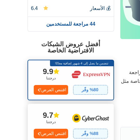
💰
الأسعار
6.4
44 مراجعة للمستخدمين
أفضل عروض الشبكات
الافتراضية الخاصة
تتضمن ما يصل إلى 4 شهور إضافية مجانًا!
9.9
راجعة
درجتنا
خاصة مثل
80
% وفّر
اقتنص العرض!
9.7
درجتنا
88
% وفّر
اقتنص العرض!