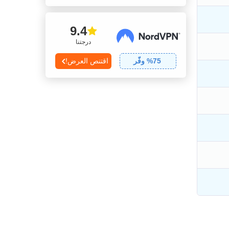
9.4
درجتنا
75
% وفّر
اقتنص العرض!