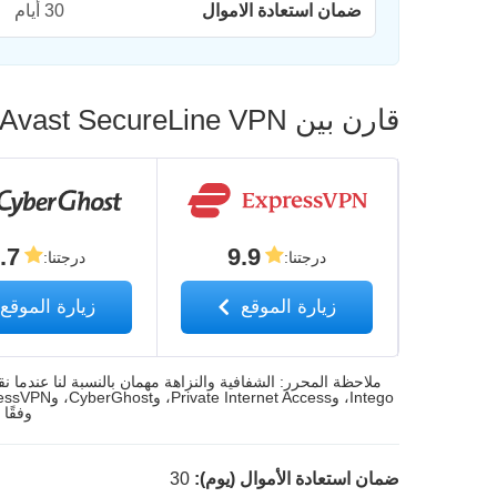
ضمان استعادة الاموال
30 أيام
قارن بين Avast SecureLine VPN وأفضل الشبكات الافتراضية الخاصة البديلة
.7
9.9
درجتنا
:
درجتنا
:
زيارة الموقع
زيارة الموقع
وفقًا 
ضمان استعادة الأموال (يوم):
30