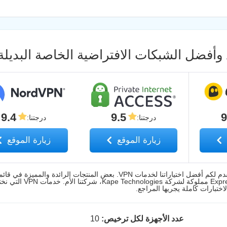
9.4
9.5
9
درجتنا
:
درجتنا
:
زيارة الموقع
زيارة الموقع
ملاحظة المحرر: الشفافية والنزاهة مهمان بالنسبة لنا عندما نقدم لكم أفضل اختياراتنا لخدمات VPN. بعض المنتجات الرائدة و
Intego، وPrivate Internet Access، وCyberGhost، وExpressVPN 
لاختبارات كاملة يجريها المراجع.
عدد الأجهزة لكل ترخيص:
10