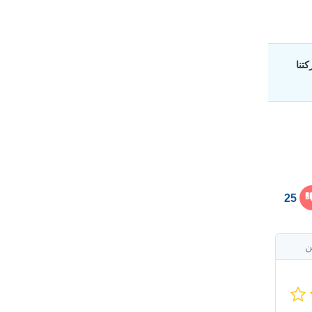
تنا
25
ن