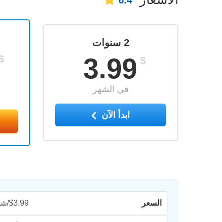
6.4
2 سنوات
3.99
$
$
في الشهر
ابدأ الآن
السعر
$3.99/شهر