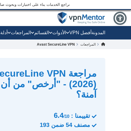
نراجع الخدمات بناء على اختبارات وبحوث صارم
المدونة
أفضل VPN
الأدوات
القسائم
المراجعات
أدلة
المراجعات
Avast SecureLine VPN
مراجعة ureLine VPN
(2026) - "أرخص" من أ
آمنة؟
6.4
تقييمنا :
/10
مصنف
54
ضمن
193