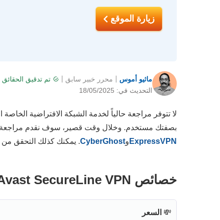
زيارة الموقع
ماثيو أموس
محرر خبير سابق
تم تدقيق الحقائق
التحديث في: 18/05/2025
لا تتوفر مراجعة حالياً لخدمة الشبكة الافتراضية الخاصة
بصفتك مستخدم. وخلال وقت قصير، سوف نقدم مراجعة تفص
ExpressVPN
و
CyberGhost
. يمكنك كذلك التحقق من
خصائص Avast SecureLine VPN – تحديث 2026
💸
السعر