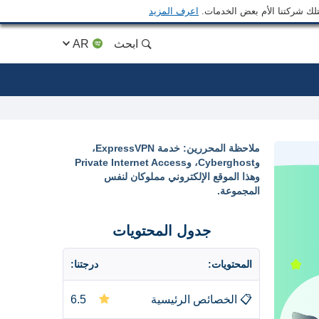
متلك شركتنا الأم بعض الخدمات.
اعرف المزيد
ابحث
AR
ملاحظة المحررين: خدمة ExpressVPN،
وCyberghost، وPrivate Internet Access
وهذا الموقع الإلكتروني مملوكان لنفس
المجموعة.
جدول المحتويات
المحتويات:
درجتنا:
📋
الخصائص الرئيسية
6.5