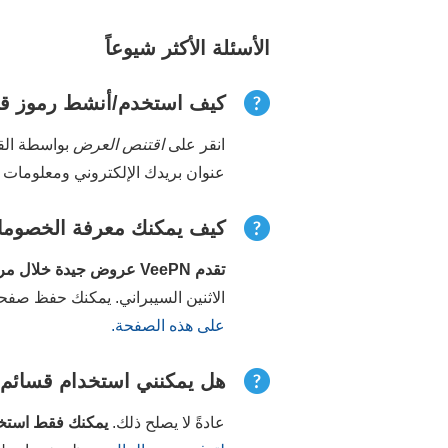
الأسئلة الأكثر شيوعاً
كيف استخدم/أنشط رموز قسيمة 
انقر على
اقتنص العرض
عنوان بريدك الإلكتروني ومعلومات الد
كيف يمكنك معرفة الخصومات
تقدم VeePN عروض جيدة خلال مراحل معينة من العام
الاثنين السيبراني. يمكنك حفظ صفحة قسائم VeePN للتحقق لاحقًا من ال
على هذه الصفحة.
هل يمكنني استخدام قسائم VeePN لاشتراك قائم
عادةً لا يصلح ذلك.
يمكنك فقط استخ