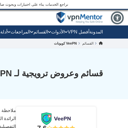
نراجع الخدمات بناء على اختبارات وبحوث صارم
المدونة
أفضل VPN
الأدوات
القسائم
المراجعات
أدلة
القسائم
VeePN كوبونات
قسائم وعروض ترويجية لـ VeePN حتى أغسطس 2026
ملاحظة ال
التفصيلي