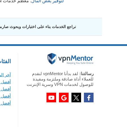
لتوفير بعض المال
. معظم خدمات VPN تتيح لك أيضًا تأمين عدة أجهزة بحساب واحد.
نراجع الخدمات بناء على اختبارات وبحوث صارمة 
الفئا
رسالتنا:
لقد بدأنا vpnMentor لنقدم
آخر ال
للعملاء أداة صادقة وملتزمة ومفيدة
أفضل VPN لأجهزة ويندوز
للوصول لخدمات VPN وسرية الإنترنت
أفضل VPN لأجهزة ماك
أفضل VPN لأجهزة iOS
أفضل VPN لأجهزة أندرويد