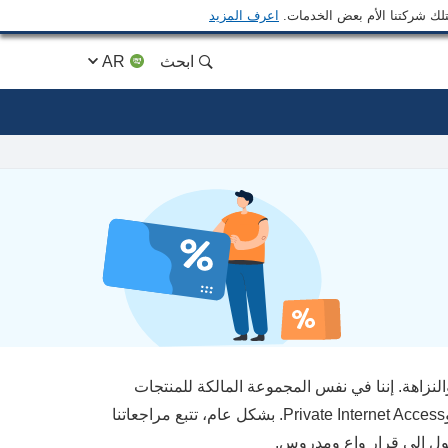
متلك شركتنا الأم بعض الخدمات.
اعرف المزيد
ابحث
AR
لنزاهة. إننا في نفس المجموعة المالكة للمنتجات
الرائدة التي نراجعها على هذا الموقع: Intego، وCyberGhost، وExpressVPN، وPrivate Internet Access. بشكل عام، تتبع مراجعاتنا
ول إلى قرار واعٍ ومدروس.