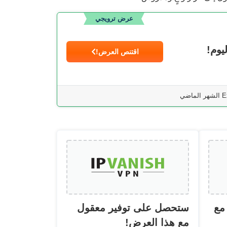
عرض ترويجي
اقتنص العرض!
مع
ستحصل على توفير معقول
مع هذا العرض!