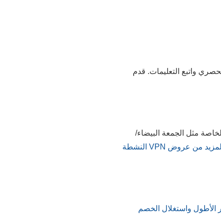
 خصومات VeePN. اختر زر العرض الحصري واتبع التعليمات. قدم
خاصة مثل الجمعة البيضاء/
العثور على المزيد من عروض VPN النشطة
ار الأطول واستغلال الخصم