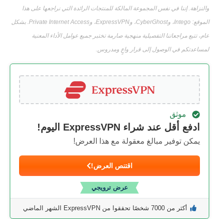
والنزاهة. إننا في نفس المجموعة المالكة للمنتجات الرائدة التي نراجعها على هذا
الموقع: Intego، وCyberGhost، وExpressVPN، وPrivate Internet Access. بشكل
عام، تتبع مراجعاتنا التفصيلية منهجية صارمة تختبر جميع عوامل الأداء المعنية
لمساعدتكم في الوصول إلى قرار واعٍ ومدروس.
موثق
ادفع أقل عند شراء ExpressVPN اليوم!
يمكن توفير مبالغ معقولة مع هذا العرض!
اقتنص العرض!
عرض ترويجي
أكثر من 7000 شخصًا تحققوا من ExpressVPN الشهر الماضي