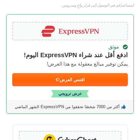
لمساعدتكم في الوصول إلى قرار واعٍ ومدروس.
موثق
ادفع أقل عند شراء ExpressVPN اليوم!
يمكن توفير مبالغ معقولة مع هذا العرض!
اقتنص العرض!
عرض ترويجي
أكثر من 7000 شخصًا تحققوا من ExpressVPN الشهر الماضي