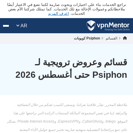
نراجع الخدمات بناء على اختبارات وبحوث صارمة لكننا نضع في الاعتبار أيضًا
ملاحظاتكم وعمولات الإحالة مع تلك الخدمات. كما تمتلك شركتنا الأم بعض
الخدمات.
اعرف المزيد
AR
القسائم
Psiphon كوبونات
قسائم وعروض ترويجية لـ
Psiphon حتى أغسطس 2026
ملاحظة المحرر: نقدّر علاقتنا بقرائنا، ونسعى لكسب ثقتكم من خلال الشفافية
والنزاهة. إننا في نفس المجموعة المالكة للمنتجات الرائدة التي نراجعها على هذا
الموقع: Intego، وCyberGhost، وExpressVPN، وPrivate Internet Access. بشكل
عام، تتبع مراجعاتنا التفصيلية منهجية صارمة تختبر جميع عوامل الأداء المعنية