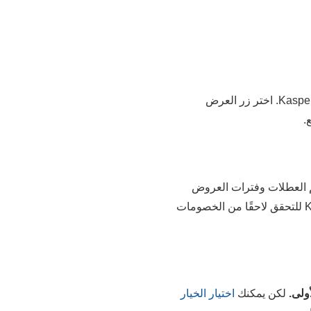
بواسطة القسائم، وسيتم توجيهك إلى صفحة خصومات Kaspersky Secure Connection. اختر زر العرض
.
م العطلات وفترات العروض
الخاصة مثل الجمعة البيضاء/الاثنين السيبراني. يمكنك حفظ صفحة قسائم Kaspersky Secure Connection للتحقق لاحقًا من الخصومات
ولى.
لكن يمكنك
اختيار الخيار