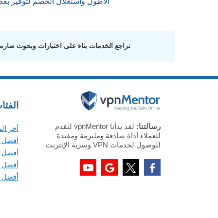
الأطول واستغلال الخصم لتوفير بع
نراجع الخدمات بناء على اختبارات وبحوث صارمة 
الفئا
رسالتنا:
لقد بدأنا vpnMentor لنقدم
آخر ال
للعملاء أداة صادقة وملتزمة ومفيدة
أفضل VPN لأجهزة ويندوز
للوصول لخدمات VPN وسرية الإنترنت
أفضل VPN لأجهزة ماك
أفضل VPN لأجهزة iOS
أفضل VPN لأجهزة أندرويد