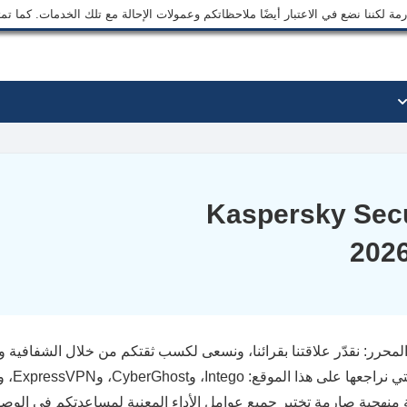
ة لكننا نضع في الاعتبار أيضًا ملاحظاتكم وعمولات الإحالة مع تلك الخدمات. كما ت
عروض ترويجية لـ Kaspersky Secure
محرر: نقدّر علاقتنا بقرائنا، ونسعى لكسب ثقتكم من خلال الشفافية وا
ة منهجية صارمة تختبر جميع عوامل الأداء المعنية لمساعدتكم في الوص