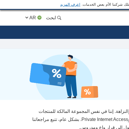
متلك شركتنا الأم بعض الخدمات.
اعرف المزيد
ابحث
AR
لنزاهة. إننا في نفس المجموعة المالكة للمنتجات
الرائدة التي نراجعها على هذا الموقع: Intego، وCyberGhost، وExpressVPN، وPrivate Internet Access. بشكل عام، تتبع مراجعاتنا
ول إلى قرار واعٍ ومدروس.