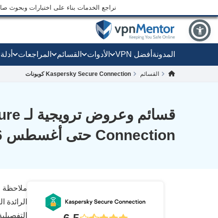
نراجع الخدمات بناء على اختبارات وبحوث صارم
المدونة
أفضل VPN
الأدوات
القسائم
المراجعات
أدلة
القسائم
Kaspersky Secure Connection كوبونات
قسائم و
Connection حتى أغسطس 2026
ملاحظة ال
التفصيلي