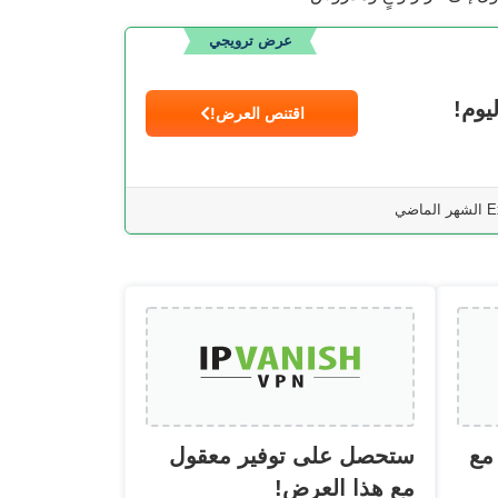
عرض ترويجي
اقتنص العرض!
مع
ستحصل على توفير معقول
مع هذا العرض!