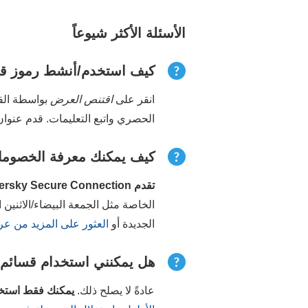
الأسئلة الأكثر شيوعاً
كيف استخدم/أنشط رموز قسيمة  Secure Connection
انقر على
اقتنص العرض
الحصري واتبع التعليمات. قدم عنوان 
كيف يمكنك معرفة الخصومات
تقدم Kaspersky Secure Connection عروض جيدة خلال مراحل معينة من العام
الجديدة أو
العثور على المزيد من عروض VPN النشطة على هذ
هل يمكنني استخدام قسائم Kaspersky Secure Connection لاشتراك قائم
عادةً لا يصلح ذلك.
يمكنك فقط استخ