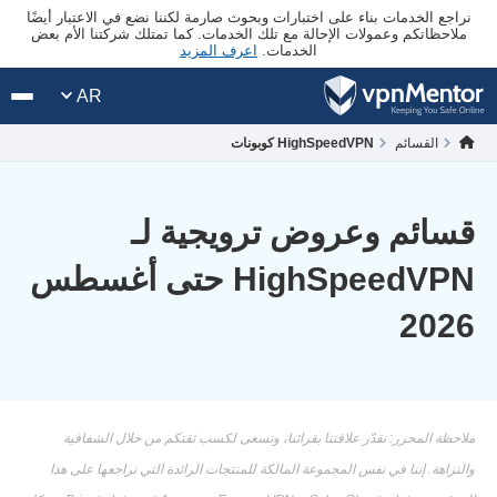
نراجع الخدمات بناء على اختبارات وبحوث صارمة لكننا نضع في الاعتبار أيضًا
ملاحظاتكم وعمولات الإحالة مع تلك الخدمات. كما تمتلك شركتنا الأم بعض
الخدمات.
اعرف المزيد
AR
القسائم
HighSpeedVPN كوبونات
قسائم وعروض ترويجية لـ
HighSpeedVPN حتى أغسطس
2026
ملاحظة المحرر: نقدّر علاقتنا بقرائنا، ونسعى لكسب ثقتكم من خلال الشفافية
والنزاهة. إننا في نفس المجموعة المالكة للمنتجات الرائدة التي نراجعها على هذا