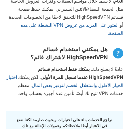
العام
، لا سيما خلال مواسم العطلات وفترات العروض الخاصة
مثل الجمعة البيضاء/الاثنين السيبراني. يمكنك حفظ صفحة
قسائم HighSpeedVPN للتحقق لاحقًا من الخصومات الجديدة
أو
العثور على المزيد من عروض VPN النشطة على هذه
الصفحة.
هل يمكنني استخدام قسائم
HighSpeedVPN لاشتراك قائم؟
عادةً لا يصلح ذلك.
يمكنك فقط استخدام قسائم
HighSpeedVPN
عندما تسجل للمرة الأولى.
لكن يمكنك
اختيار
الخيار الأطول واستغلال الخصم لتوفير بعض المال
. معظم
خدمات VPN تتيح لك أيضًا تأمين عدة أجهزة بحساب واحد.
نراجع الخدمات بناء على اختبارات وبحوث صارمة لكننا نضع
في الاعتبار أيضًا ملاحظاتكم وعمولات الإحالة مع تلك