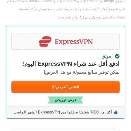
الموقع: Intego، وCyberGhost، وExpressVPN، وPrivate Internet Access. بشكل
عام، تتبع مراجعاتنا التفصيلية منهجية صارمة تختبر جميع عوامل الأداء المعنية
لمساعدتكم في الوصول إلى قرار واعٍ ومدروس.
موثق
ادفع أقل عند شراء ExpressVPN اليوم!
يمكن توفير مبالغ معقولة مع هذا العرض!
اقتنص العرض!
عرض ترويجي
أكثر من 7000 شخصًا تحققوا من ExpressVPN الشهر الماضي