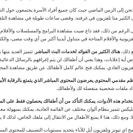
ا نحن إلى الزمن الماضي حيث كان جميع أفراد الأسرة يجتمعون حول التل
 الكثير منا تلفزيون في غرفته، وقضى ساعات طويلة في مشاهدة التلفزي
 الرغم من ذلك، فقد ذاع صيت مشاهدة البرامج والمسلسلات والأفلام ال
لفزيونية والأفلام المتاحة في متناول أيدينا أكثر من أي وقت مضى، وا
 ذلك،
هناك الكثير من الفوائد لخدمات البث المباشر
. تتميز العديد منها
ض أية إعلانات، وهذا يعني أن أطفالك لن يتم إغراقهم بالرسائل الدعائ
لفزيون العادي. يمكنك فتح عالم كامل لأطفالك عن طريق مشاهدة المحت
م مقدمي المحتوى يعرضون المحتوى المباشر الذي يتمتع بالرقابة الأبو
اد ملفات شخصية منفصلة لك ولأطفالك.
تخدام هذه الأدوات، يمكنك التأكد من أن أطفالك يحصلون فقط على ال
فليكس تتميز بنظام ألوان مختلف عن القائمة العادية، يمكنك بسهولة م
ا. ومع ذلك، هذا لا يمنع الأطفال من الانتقال إلى ملفك الخاص، لذلك لا 
ح اي تيونز وتلفزيون أبل للآباء بتحديد مستويات التصنيف للمحتوى الم