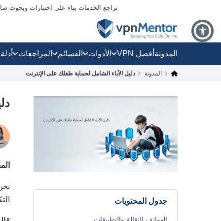
نراجع الخدمات بناء على اختبارات وبحوث صارم
المدونة
أفضل VPN
الأدوات
القسائم
المراجعات
أدلة
المدونة
دليل الآباء الشامل لحماية طفلك على الإنترنت
دل
الم
نحن 
الت
جدول المحتويات
الهواتف النقالة والتطبيقات
قالت 85٪ من الأمهات إنهن يستخدمن الت