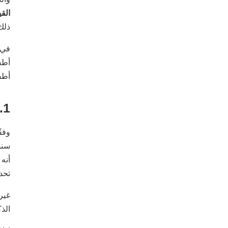
القي
ذلك
في ه
أطفا
أطف
1. الهواتف النقالة والتطبيقات
سنو
أنه
تحدي
غير
الذ