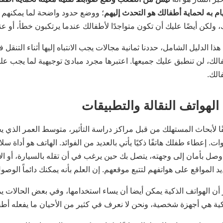
ام به لحماية أطفالك هو التحدث إليهم
؛ ووضع حدود واضحة لما يمكنهم ا
، ولكن أيضًا عليك أن تكون متواجدًا لأطفالك عندما يرتكبون خطأ، أو عن
ذا الدليل الشامل، حددنا ثمانية مجالات يجب الانتباه إليها أثناء التنقل 
لك، لن تنطبق عليك جميعها. اعتبرها مجرد مبادئ توجيهية لما يجب عليك ا
الك.
ات. إعطاء طفلك هاتفًا ذكيًا يأتي بالعديد من الفوائد. الهاتف هو أداة
 وصل بأمان إلى وجهته، يتصل بك حين يرغب في أن تقله بالسيارة، أو ال
د المواقع على هواتفهم لتتبع موقعهم. إن العلم بأنه يمكنك دائماً الوصو
 أن الهواتف الذكية يمكن أيضا أن يساء استخدامها، وفي بعض الحالات 
كية هي أجهزة شخصية، ونحن لا نعرف في كثير من الأحيان ما يفعله أطفال