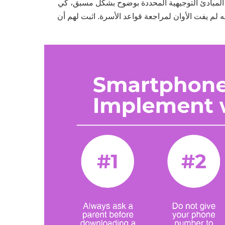
 المبادئ التوجيهية المحددة بوضوح بشكل مسبق، كي
نه لم يفت الأوان لمراجعة قواعد الأسرة. اثبت لهم أن