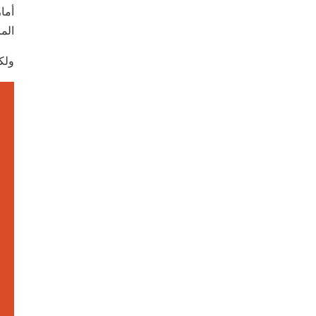
أما
الم
ولك