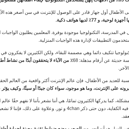
قى الأطفال أول جهاز قادر على الوصول للإنترنت في سن أصغر هذه الأيا
جهزة لوحية، و 77٪ لديها هواتف ذكية.
 في المدرسة، التكنولوجيا موجودة بوفرة. المعلمين يطلبون الواجبات ا
تخدمون التطبيقات لإدارة هذه الواجبات المنزلية.
كنولوجيا تتكيف دائما وهي مصممة للبقاء، ولكن الكثيرين لا يفكرون ف
ة حديثة عن أرقام مذهلة: 68
٪ من الآباء لا يتحققون أبدًا من نشاط أط
الآخر.
نسبة للعديد من الأطفال، فإن عالم الإنترنت أكثر واقعية من العالم الحق
يرونه على الإنترنت، وما هو موجود، سواء كان جيدًا أو سيئًا، وكيف يؤث
شكلة، كما يدركها الكثيرون تمامًا، هي أننا نشعر بأننا لا نفهم حقًا عا
بما فيه الكفاية، دون حتى ذكر 4chan و تور. وعلاوة عل
قد.
بر السار هو أنه
ليس من الصعب وضع ضوابط تقنية معينة لحماية أطفال