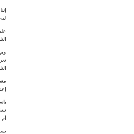
إنن
لدى
على
الت
ومع
تعر
الت
معظ
إعد
باس
نيت
أم ل
يسم