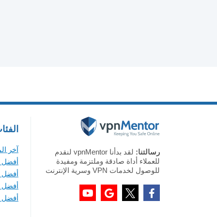
الفئا
آخر ال
رسالتنا:
لقد بدأنا vpnMentor لنقدم
للعملاء أداة صادقة وملتزمة ومفيدة
أفضل VPN لأجهزة ويندوز
للوصول لخدمات VPN وسرية الإنترنت
أفضل VPN لأجهزة ماك
أفضل VPN لأجهزة iOS
أفضل VPN لأجهزة أندرويد