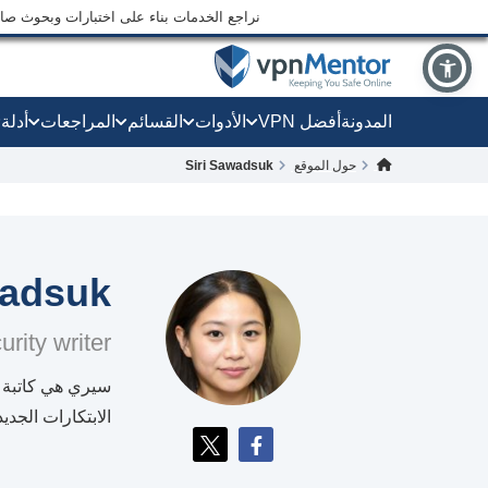
نراجع الخدمات بناء على اختبارات وبحوث صارم
المدونة
أفضل VPN
الأدوات
القسائم
المراجعات
أدلة
حول الموقع
Siri Sawadsuk
wadsuk
rity writer
سيري هي كاتبة 
الابتكارات الجدي