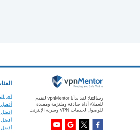
الفئا
آخر ال
رسالتنا:
لقد بدأنا vpnMentor لنقدم
للعملاء أداة صادقة وملتزمة ومفيدة
أفضل VPN لأجهزة ويندوز
للوصول لخدمات VPN وسرية الإنترنت
أفضل VPN لأجهزة ماك
أفضل VPN لأجهزة iOS
أفضل VPN لأجهزة أندرويد