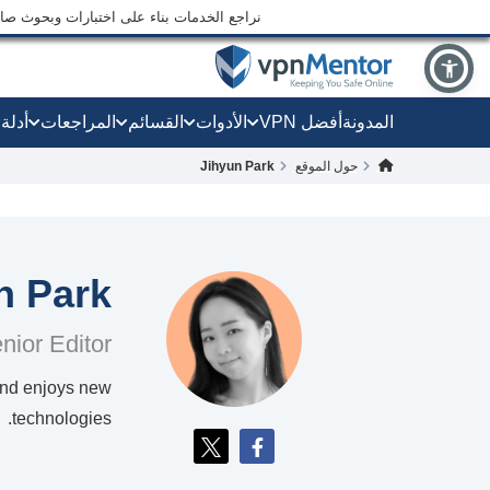
نراجع الخدمات بناء على اختبارات وبحوث صارم
المدونة
أفضل VPN
الأدوات
القسائم
المراجعات
أدلة
حول الموقع
Jihyun Park
n Park
nior Editor
 and enjoys new
technologies.